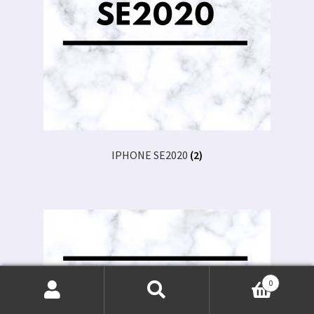
IPHONE SE2020
(2)
0
Otsi:
Otsi