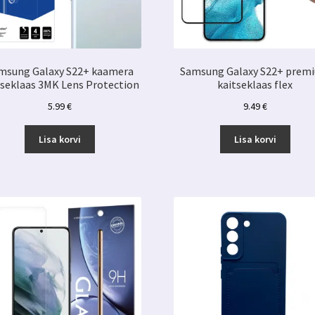
msung Galaxy S22+ kaamera
Samsung Galaxy S22+ prem
tseklaas 3MK Lens Protection
kaitseklaas flex
5.99
€
9.49
€
Lisa korvi
Lisa korvi