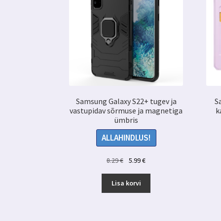
Samsung Galaxy S22+ tugev ja
S
vastupidav sõrmuse ja magnetiga
k
ümbris
ALLAHINDLUS!
Algne
Praegune
8.29
€
5.99
€
hind
hind
oli:
on:
Lisa korvi
8.29 €.
5.99 €.