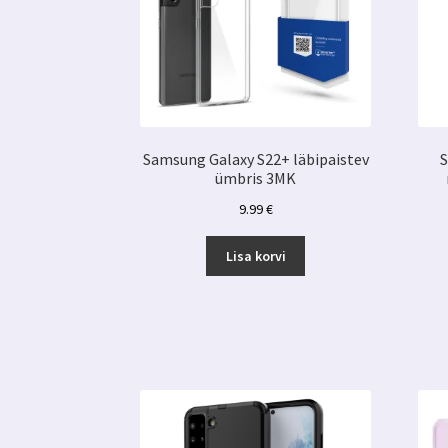
Samsung Galaxy S22+ läbipaistev
S
ümbris 3MK
9.99
€
Lisa korvi