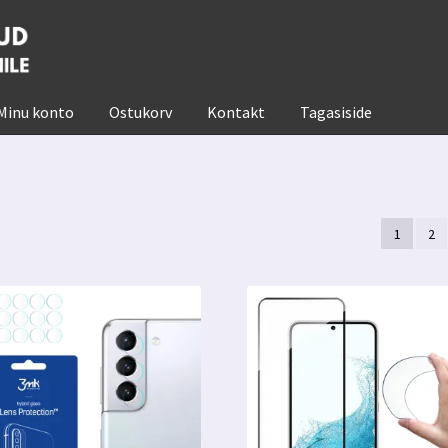
Minu konto
Ostukorv
Kontakt
Tagasiside
1
2