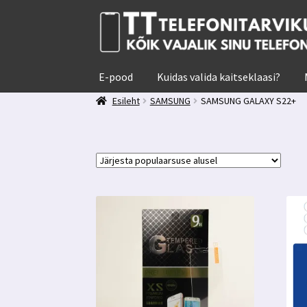
Liigu
Liigu
navigeerimisele
sisu
juurde
E-pood
Kuidas valida kaitseklaasi?
Esileht
SAMSUNG
SAMSUNG GALAXY S22+