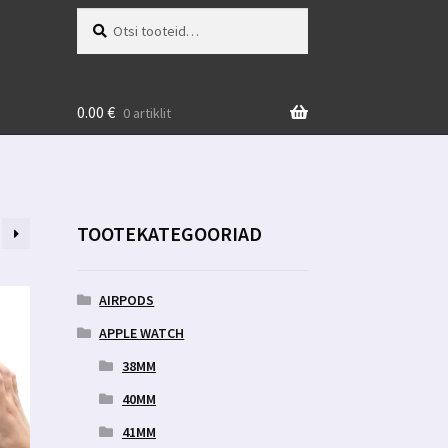
Otsi:
Otsi
0.00
€
0 artiklit
TOOTEKATEGOORIAD
AIRPODS
APPLE WATCH
38MM
40MM
41MM