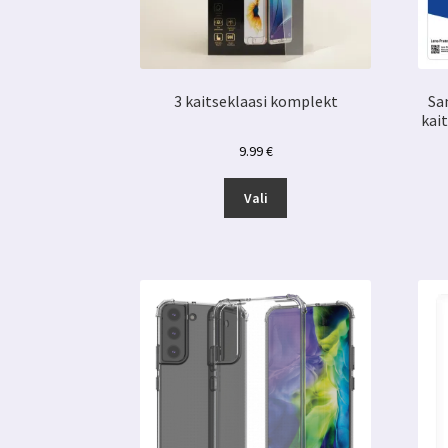
3 kaitseklaasi komplekt
Sa
kai
9.99
€
Sellel
Vali
tootel
on
mitu
varianti.
Valikuid
saab
teha
tootelehel.