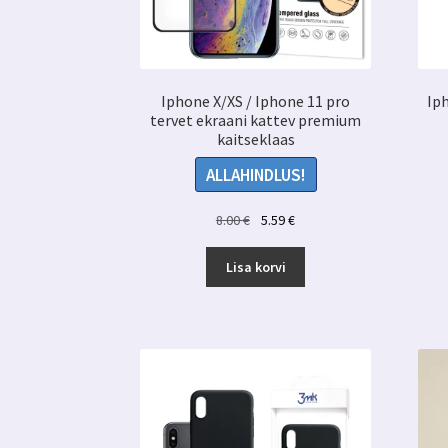
Iphone X/XS / Iphone 11 pro
Ip
tervet ekraani kattev premium
kaitseklaas
ALLAHINDLUS!
Algne
Praegune
8.00
€
5.59
€
hind
hind
oli:
on:
Lisa korvi
8.00 €.
5.59 €.