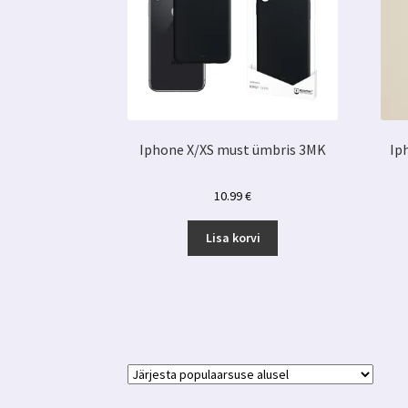
Iphone X/XS must ümbris 3MK
Ip
10.99
€
Lisa korvi