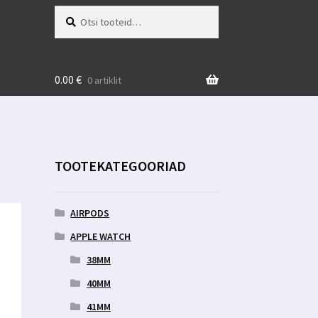
Otsi:
Otsi
0.00
€
0 artiklit
TOOTEKATEGOORIAD
AIRPODS
APPLE WATCH
38MM
40MM
41MM