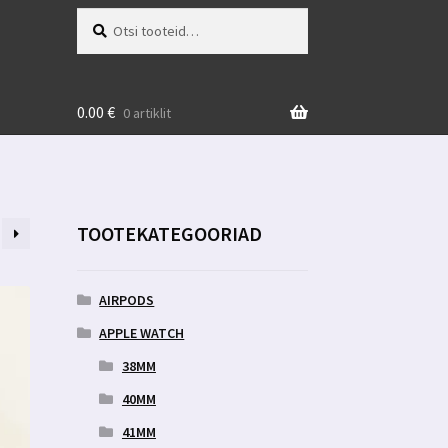
Otsi:
Otsi
0.00
€
0 artiklit
TOOTEKATEGOORIAD
AIRPODS
APPLE WATCH
38MM
40MM
41MM