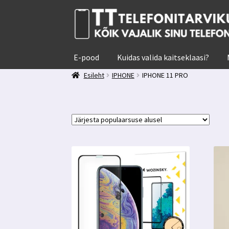
Liigu
Liigu
navigeerimisele
sisu
juurde
E-pood
Kuidas valida kaitseklaasi?
Esileht
IPHONE
IPHONE 11 PRO