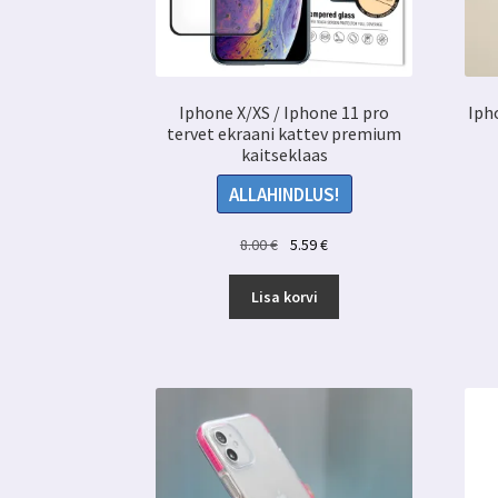
Iphone X/XS / Iphone 11 pro
Iph
tervet ekraani kattev premium
kaitseklaas
ALLAHINDLUS!
Algne
Praegune
8.00
€
5.59
€
hind
hind
oli:
on:
Lisa korvi
8.00 €.
5.59 €.