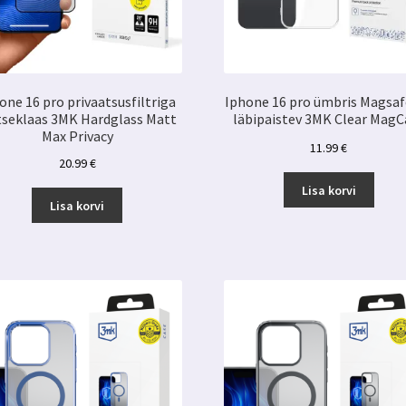
one 16 pro privaatsusfiltriga
Iphone 16 pro ümbris Magsa
tseklaas 3MK Hardglass Matt
läbipaistev 3MK Clear MagC
Max Privacy
11.99
€
20.99
€
Lisa korvi
Lisa korvi