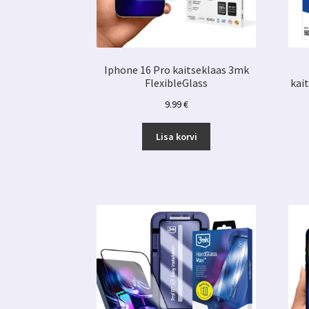
Iphone 16 Pro kaitseklaas 3mk
FlexibleGlass
kai
9.99
€
Lisa korvi