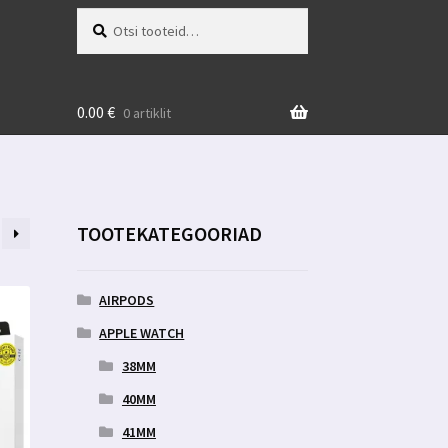
Otsi:
Otsi
0.00
€
0 artiklit
TOOTEKATEGOORIAD
AIRPODS
APPLE WATCH
38MM
40MM
41MM