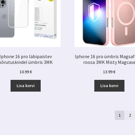
Iphone 16 pro läbipaistev
Iphone 16 pro ümbris Magsa
põrutuskindel ümbris 3MK
roosa 3MK Misty Magcas
10.99
€
13.99
€
Lisa korvi
Lisa korvi
1
2