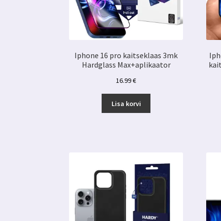
Iphone 16 pro kaitseklaas 3mk
Iph
Hardglass Max+aplikaator
kai
16.99
€
Lisa korvi