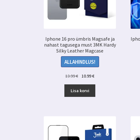
Iphone 16 pro ümbris Magsafe ja
Ipho
nahast tagusega must 3MK Hardy
Silky Leather Magcase
ALLAHINDLUS!
Algne
Praegune
13.99
€
10.99
€
hind
hind
oli:
on:
Lisa korvi
13.99 €.
10.99 €.