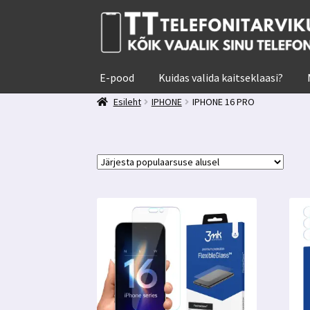
Liigu
Liigu
navigeerimisele
sisu
juurde
E-pood
Kuidas valida kaitseklaasi?
Esileht
IPHONE
IPHONE 16 PRO