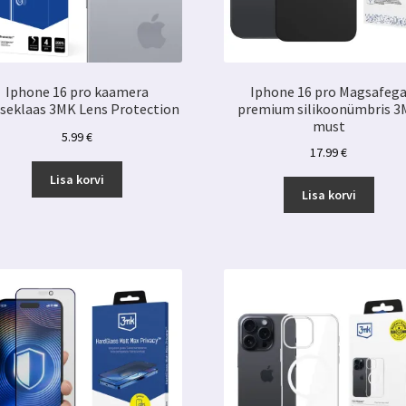
Iphone 16 pro kaamera
Iphone 16 pro Magsafeg
tseklaas 3MK Lens Protection
premium silikoonümbris 
must
5.99
€
17.99
€
Lisa korvi
Lisa korvi