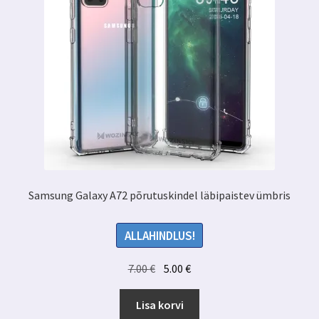
Samsung Galaxy A72 põrutuskindel läbipaistev ümbris
ALLAHINDLUS!
Algne
Praegune
7.00
€
5.00
€
hind
hind
oli:
on:
Lisa korvi