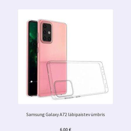
Samsung Galaxy A72 läbipaistev ümbris
6.00
€