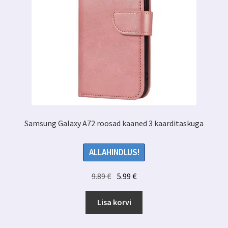
Samsung Galaxy A72 roosad kaaned 3 kaarditaskuga
ALLAHINDLUS!
Algne
Praegune
9.89
€
5.99
€
hind
hind
oli:
on:
Lisa korvi
9.89 €.
5.99 €.