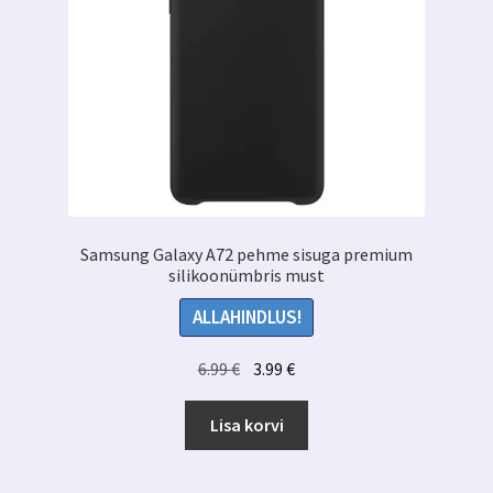
Samsung Galaxy A72 pehme sisuga premium
silikoonümbris must
ALLAHINDLUS!
Algne
Praegune
6.99
€
3.99
€
hind
hind
oli:
on:
Lisa korvi
6.99 €.
3.99 €.