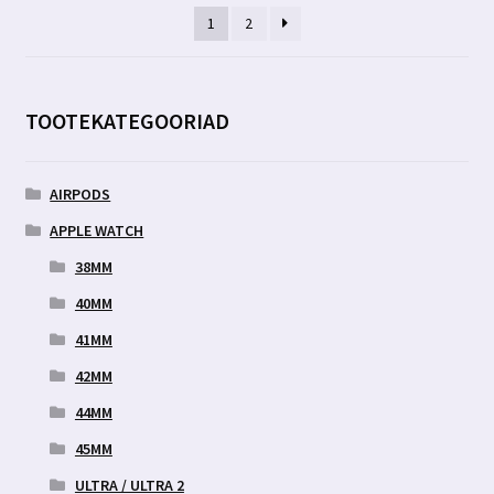
1
2
TOOTEKATEGOORIAD
AIRPODS
APPLE WATCH
38MM
40MM
41MM
42MM
44MM
45MM
ULTRA / ULTRA 2