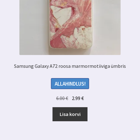
Samsung Galaxy A72 roosa marmormotiiviga ümbris
ALLAHINDLUS!
Algne
Praegune
6.00
€
2.99
€
hind
hind
oli:
on:
Lisa korvi
6.00 €.
2.99 €.