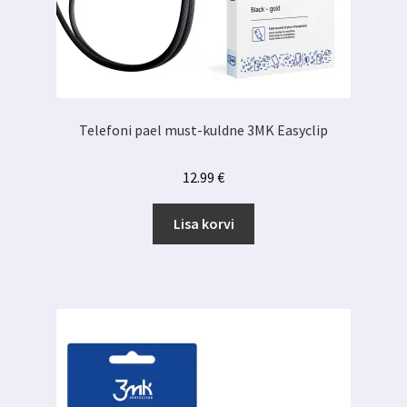
Telefoni pael must-kuldne 3MK Easyclip
12.99
€
Lisa korvi