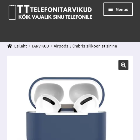
Liigu
Liigu
Menüü
navigeerimisele
sisu
juurde
E-pood
Kuidas valida kaitseklaasi?
Esileht
TARVIKUD
Airpods 3 ümbris silikoonist sinine
Minu konto
Ostukorv
Kontakt
Tagasiside