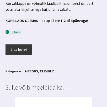
Kõrvaklappe on võimalik laadida ilma ümbrist ümbert
võtmata nii juhtmega kui juhtmevabalt.
KOHE LAOS OLEMAS – kaup kätte 1-2 tööpäevaga!
1 laos
Airpods
Lisa korvi
3
ümbris
silikoonist
sinine
Kategooriad:
AIRPODS
,
TARVIKUD
kogus
Sulle võib meeldida ka…