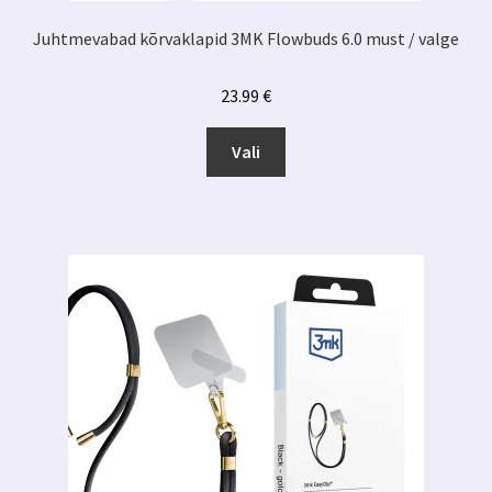
Juhtmevabad kõrvaklapid 3MK Flowbuds 6.0 must / valge
23.99
€
Sellel
Vali
tootel
on
mitu
varianti.
Valikuid
saab
teha
tootelehel.