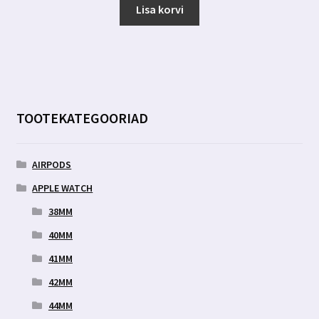
Lisa korvi
TOOTEKATEGOORIAD
AIRPODS
APPLE WATCH
38MM
40MM
41MM
42MM
44MM