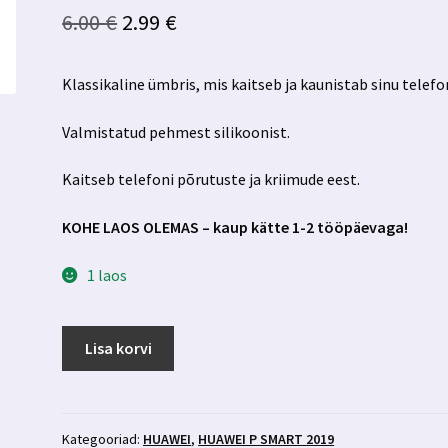
Algne
Praegune
6.00
€
2.99
€
hind
hind
Klassikaline ümbris, mis kaitseb ja kaunistab sinu telefon
oli:
on:
6.00 €.
2.99 €.
Valmistatud pehmest silikoonist.
Kaitseb telefoni põrutuste ja kriimude eest.
KOHE LAOS OLEMAS – kaup kätte 1-2 tööpäevaga!
1 laos
Huawei
Lisa korvi
P
Smart
2019
läbipaistev
Kategooriad:
HUAWEI
,
HUAWEI P SMART 2019