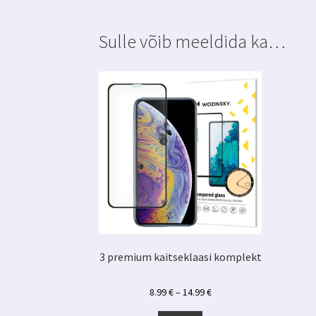
Sulle võib meeldida ka…
3 premium kaitseklaasi komplekt
Hinnavahemik:
8.99
€
–
14.99
€
8.99 €