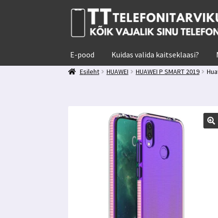
Liigu
Liigu
navigeerimisele
sisu
juurde
E-pood
Kuidas valida kaitseklaasi?
Esileht
HUAWEI
HUAWEI P SMART 2019
Hua