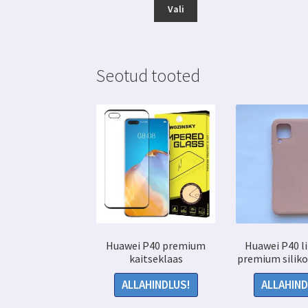
Sellel
kuni
Vali
tootel
14.99 €
on
mitu
varianti.
Seotud tooted
Valikuid
saab
teha
tootelehel.
Huawei P40 premium
Huawei P40 li
kaitseklaas
premium silik
ALLAHINDLUS!
ALLAHIND