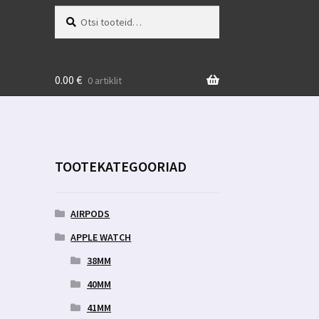
Otsi:
Otsi
0.00
€
0 artiklit
TOOTEKATEGOORIAD
AIRPODS
APPLE WATCH
38MM
40MM
41MM