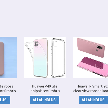
te roosa
Huawei P40 lite
Huawei P Smart 20
oonümbris
läbipaistev ümbris
clear view roosad ka
LUS!
ALLAHINDLUS!
ALLAHINDLUS!