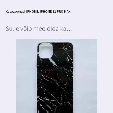
max
ümbris
Kategooriad:
IPHONE
,
IPHONE 11 PRO MAX
roheline
glitter
Sulle võib meeldida ka…
kogus