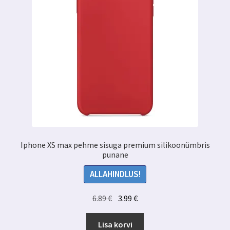
Iphone XS max pehme sisuga premium silikoonümbris
punane
ALLAHINDLUS!
Algne
Praegune
6.89
€
3.99
€
hind
hind
oli:
on:
Lisa korvi