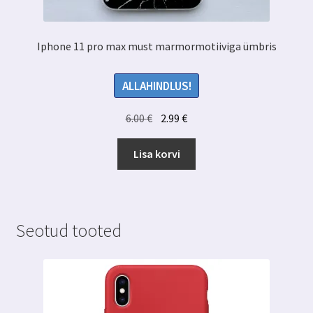
Iphone 11 pro max must marmormotiiviga ümbris
ALLAHINDLUS!
Algne
Praegune
6.00
€
2.99
€
hind
hind
oli:
on:
Lisa korvi
6.00 €.
2.99 €.
Seotud tooted