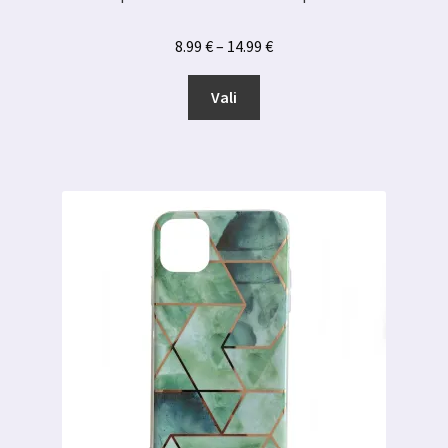
Hinnavahemik:
8.99
€
–
14.99
€
8.99 €
Sellel
kuni
Vali
tootel
14.99 €
on
mitu
varianti.
Valikuid
saab
teha
tootelehel.