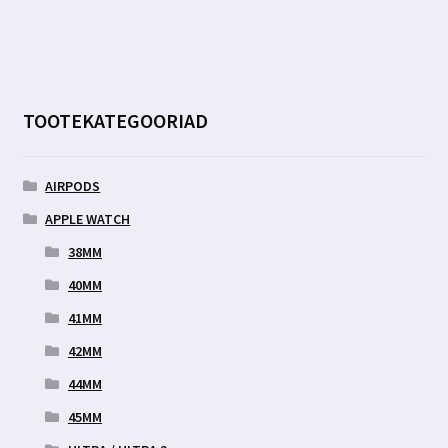
TOOTEKATEGOORIAD
AIRPODS
APPLE WATCH
38MM
40MM
41MM
42MM
44MM
45MM