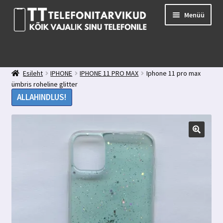
Liigu
Liigu
Menüü
navigeerimisele
sisu
juurde
E-pood
Kuidas valida kaitseklaasi?
Esileht
IPHONE
IPHONE 11 PRO MAX
Iphone 11 pro max
Minu konto
ümbris roheline glitter
Ostukorv
ALLAHINDLUS!
Kontakt
Tagasiside