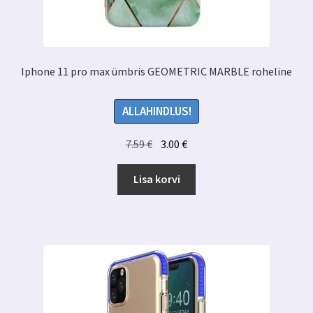
Iphone 11 pro max ümbris GEOMETRIC MARBLE roheline
ALLAHINDLUS!
Algne
Praegune
7.59
€
3.00
€
hind
hind
oli:
on:
Lisa korvi
7.59 €.
3.00 €.