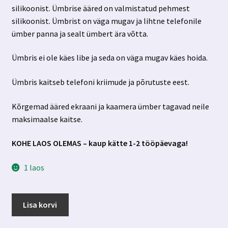
silikoonist. Ümbrise ääred on valmistatud pehmest
6.00 €.
3.00 €.
silikoonist. Ümbrist on väga mugav ja lihtne telefonile
ümber panna ja sealt ümbert ära võtta.
Ümbris ei ole käes libe ja seda on väga mugav käes hoida.
Ümbris kaitseb telefoni kriimude ja põrutuste eest.
Kõrgemad ääred ekraani ja kaamera ümber tagavad neile
maksimaalse kaitse.
KOHE LAOS OLEMAS – kaup kätte 1-2 tööpäevaga!
1 laos
Iphone
Lisa korvi
11
pro