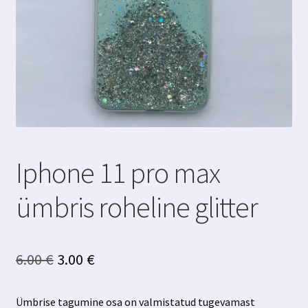
Iphone 11 pro max
ümbris roheline glitter
Algne
Praegune
6.00
€
3.00
€
hind
hind
Ümbrise tagumine osa on valmistatud tugevamast
oli:
on: