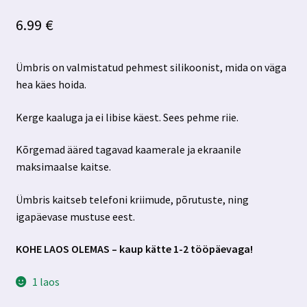
6.99
€
Ümbris on valmistatud pehmest silikoonist, mida on väga
hea käes hoida.
Kerge kaaluga ja ei libise käest. Sees pehme riie.
Kõrgemad ääred tagavad kaamerale ja ekraanile
maksimaalse kaitse.
Ümbris kaitseb telefoni kriimude, põrutuste, ning
igapäevase mustuse eest.
KOHE LAOS OLEMAS – kaup kätte 1-2 tööpäevaga!
1 laos