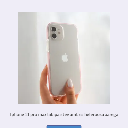
Iphone 11 pro max läbipaistev ümbris heleroosa äärega