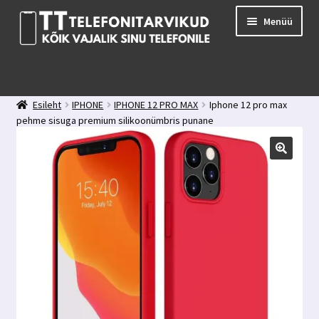
Liigu
Liigu
Menüü
navigeerimisele
sisu
juurde
E-pood
Kuidas valida kaitseklaasi?
Esileht
IPHONE
IPHONE 12 PRO MAX
Iphone 12 pro max
Minu konto
pehme sisuga premium silikoonümbris punane
Ostukorv
Kontakt
Tagasiside