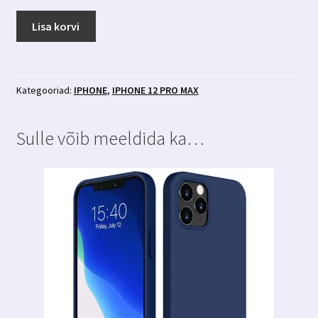
Iphone
Lisa korvi
12
pro
max
pehme
Kategooriad:
IPHONE
,
IPHONE 12 PRO MAX
sisuga
premium
Sulle võib meeldida ka…
silikoonümbris
punane
kogus