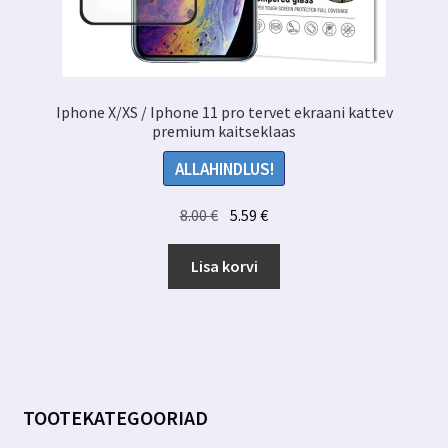
Iphone X/XS / Iphone 11 pro tervet ekraani kattev
premium kaitseklaas
ALLAHINDLUS!
Algne
Praegune
8.00
€
5.59
€
hind
hind
oli:
on:
Lisa korvi
8.00 €.
5.59 €.
TOOTEKATEGOORIAD