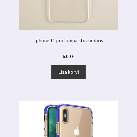
Iphone 11 pro läbipaistev ümbris
6.00
€
Lisa korvi