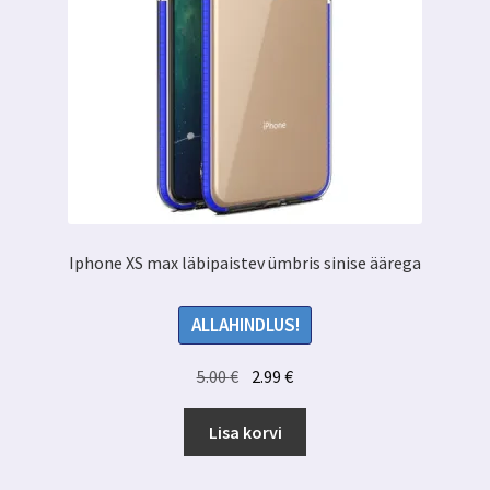
Iphone XS max läbipaistev ümbris sinise äärega
ALLAHINDLUS!
Algne
Praegune
5.00
€
2.99
€
hind
hind
oli:
on:
Lisa korvi
5.00 €.
2.99 €.