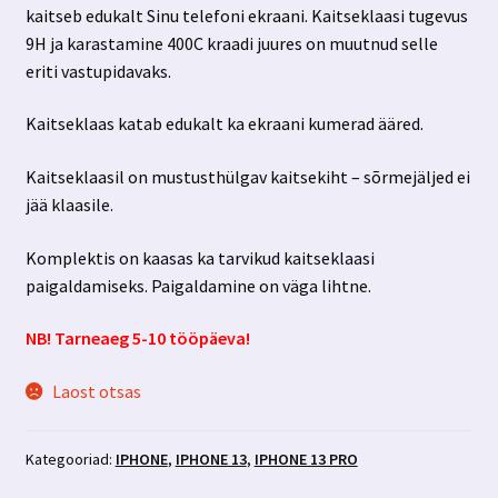
kaitseb edukalt Sinu telefoni ekraani. Kaitseklaasi tugevus
9H ja karastamine 400C kraadi juures on muutnud selle
eriti vastupidavaks.
Kaitseklaas katab edukalt ka ekraani kumerad ääred.
Kaitseklaasil on mustusthülgav kaitsekiht – sõrmejäljed ei
jää klaasile.
Komplektis on kaasas ka tarvikud kaitseklaasi
paigaldamiseks. Paigaldamine on väga lihtne.
NB! Tarneaeg 5-10 tööpäeva!
Laost otsas
Kategooriad:
IPHONE
,
IPHONE 13
,
IPHONE 13 PRO