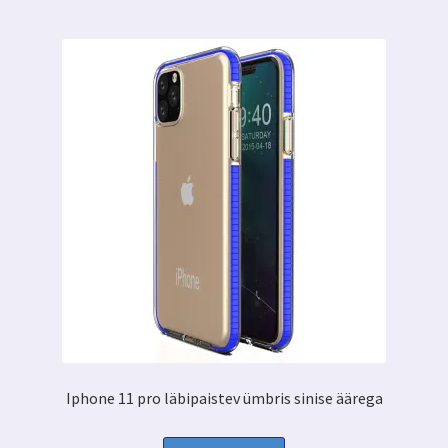
Iphone 11 pro läbipaistev ümbris sinise äärega