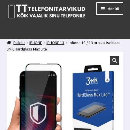
Liigu
Liigu
Menüü
navigeerimisele
sisu
juurde
E-pood
Kuidas valida kaitseklaasi?
Esileht
IPHONE
IPHONE 13
Iphone 13 / 13 pro kaitseklaas
Minu konto
3MK Hardglass Max Lite
Ostukorv
Kontakt
Tagasiside