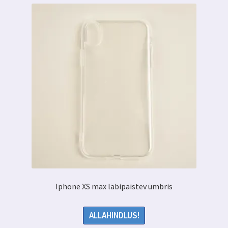
Iphone XS max läbipaistev ümbris
ALLAHINDLUS!