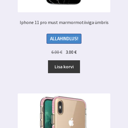
Iphone 11 pro must marmormotiiviga ümbris
ALLAHINDLUS!
Algne
Praegune
6.00
€
3.00
€
hind
hind
oli:
on:
Lisa korvi
6.00 €.
3.00 €.