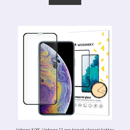
5.00 €.
2.99 €.
Iphone X/XS / Iphone 11 pro tervet ekraani kattev