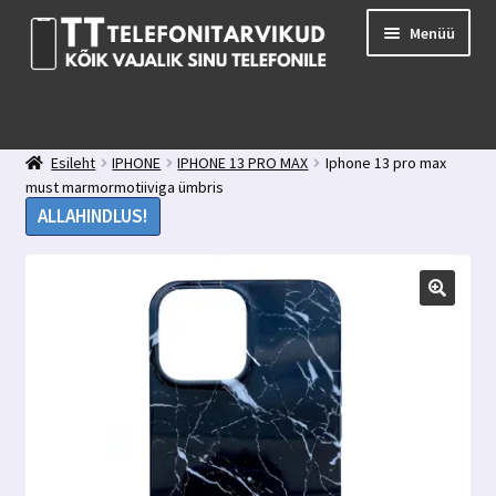
Liigu
Liigu
Menüü
navigeerimisele
sisu
juurde
E-pood
Kuidas valida kaitseklaasi?
Esileht
IPHONE
IPHONE 13 PRO MAX
Iphone 13 pro max
Minu konto
must marmormotiiviga ümbris
Ostukorv
ALLAHINDLUS!
Kontakt
Tagasiside