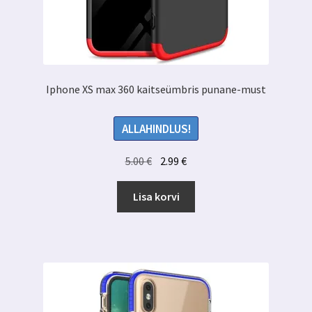
Iphone XS max 360 kaitseümbris punane-must
ALLAHINDLUS!
Algne
Praegune
5.00
€
2.99
€
hind
hind
oli:
on:
Lisa korvi
5.00 €.
2.99 €.