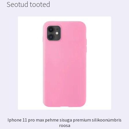
Seotud tooted
kogus
Iphone 11 pro max pehme sisuga premium silikoonümbris
roosa