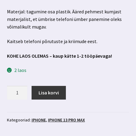
7.00 €.
2.99 €.
Materjal: tagumine osa plastik. Ääred pehmest kumjast
materjalist, et ümbrise telefoni ümber panemine oleks
võimalikult mugav.
Kaitseb telefoni põrutuste ja kriimude eest.
KOHE LAOS OLEMAS – kaup kätte 1-2 tööpäevaga!
2 laos
Iphone
Lisa korvi
13
pro
max
must
Kategooriad:
IPHONE
,
IPHONE 13 PRO MAX
marmormotiiviga
ümbris