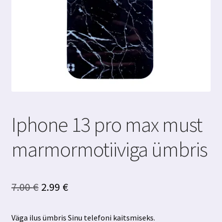
Iphone 13 pro max must
marmormotiiviga ümbris
Algne
Praegune
7.00
€
2.99
€
hind
hind
Väga ilus ümbris Sinu telefoni kaitsmiseks.
oli:
on: