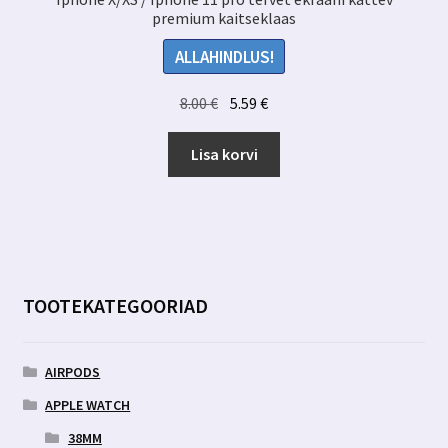
premium kaitseklaas
ALLAHINDLUS!
Algne
Praegune
8.00
€
5.59
€
hind
hind
oli:
on:
Lisa korvi
8.00 €.
5.59 €.
TOOTEKATEGOORIAD
AIRPODS
APPLE WATCH
38MM