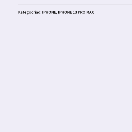
max
premium
Kategooriad:
IPHONE
,
IPHONE 13 PRO MAX
silikoonümbris
punane
kogus