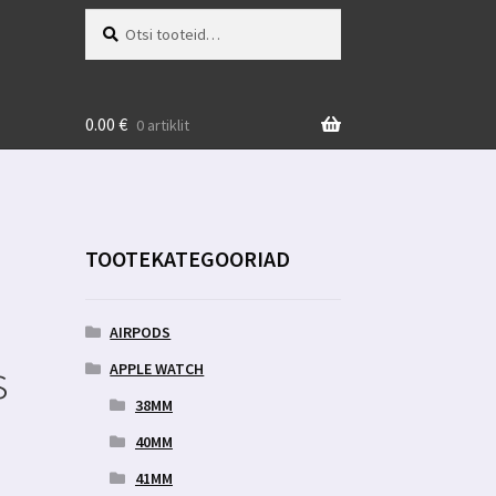
Otsi:
Otsi
0.00
€
0 artiklit
TOOTEKATEGOORIAD
AIRPODS
s
APPLE WATCH
38MM
40MM
41MM