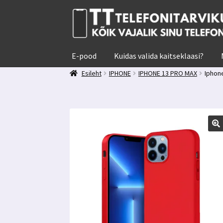
Liigu
Liigu
navigeerimisele
sisu
juurde
E-pood
Kuidas valida kaitseklaasi?
Esileht
IPHONE
IPHONE 13 PRO MAX
Iphon