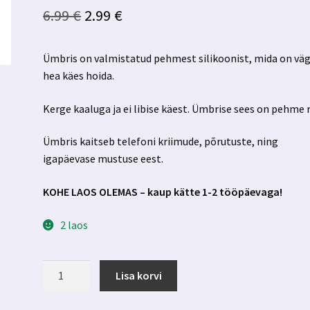
Algne
Praegune
6.99
€
2.99
€
hind
hind
Ümbris on valmistatud pehmest silikoonist, mida on vä
oli:
on:
hea käes hoida.
6.99 €.
2.99 €.
Kerge kaaluga ja ei libise käest. Ümbrise sees on pehme r
Ümbris kaitseb telefoni kriimude, põrutuste, ning
igapäevase mustuse eest.
KOHE LAOS OLEMAS – kaup kätte 1-2 tööpäevaga!
2 laos
Iphone
Lisa korvi
13
pro