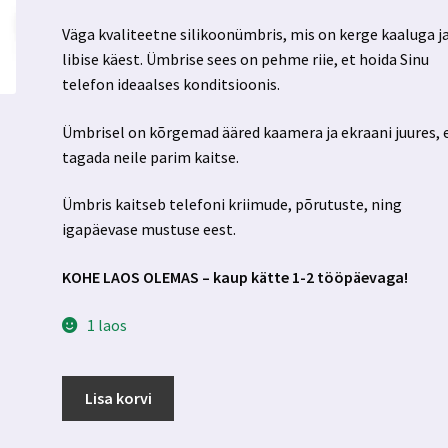
hind
hind
Väga kvaliteetne silikoonümbris, mis on kerge kaaluga ja
oli:
on:
libise käest. Ümbrise sees on pehme riie, et hoida Sinu
13.99 €.
6.99 €.
telefon ideaalses konditsioonis.
Ümbrisel on kõrgemad ääred kaamera ja ekraani juures, 
tagada neile parim kaitse.
Ümbris kaitseb telefoni kriimude, põrutuste, ning
igapäevase mustuse eest.
KOHE LAOS OLEMAS – kaup kätte 1-2 tööpäevaga!
1 laos
Iphone
Lisa korvi
14
plus