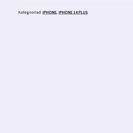
punane
silikoonümbris
Kategooriad:
IPHONE
,
IPHONE 14 PLUS
kogus