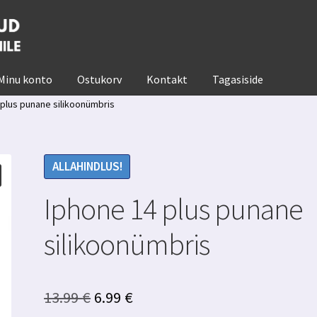
Minu konto
Ostukorv
Kontakt
Tagasiside
 plus punane silikoonümbris
ALLAHINDLUS!
Iphone 14 plus punane
silikoonümbris
Algne
Praegune
13.99
€
6.99
€