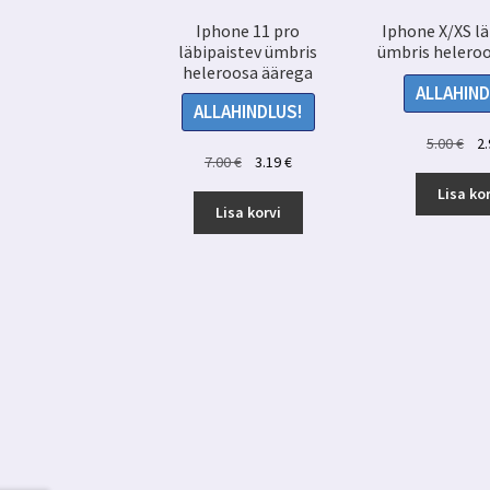
Iphone 11 pro
Iphone X/XS lä
läbipaistev ümbris
ümbris helero
heleroosa äärega
ALLAHIND
ALLAHINDLUS!
Alg
5.00
€
2
Algne
Praegune
7.00
€
3.19
€
hin
hind
hind
oli:
Lisa kor
oli:
on:
Lisa korvi
5.00
7.00 €.
3.19 €.