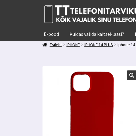
Liigu
Liigu
navigeerimisele
sisu
juurde
E-pood
Kuidas valida kaitseklaasi?
Esileht
IPHONE
IPHONE 14 PLUS
Iphone 14