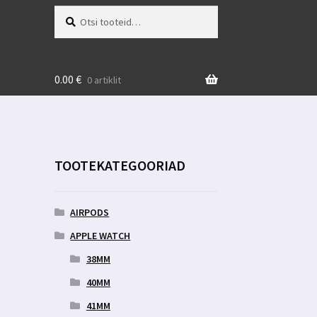
Otsi:
Otsi
0.00
€
0 artiklit
TOOTEKATEGOORIAD
AIRPODS
APPLE WATCH
38MM
40MM
41MM