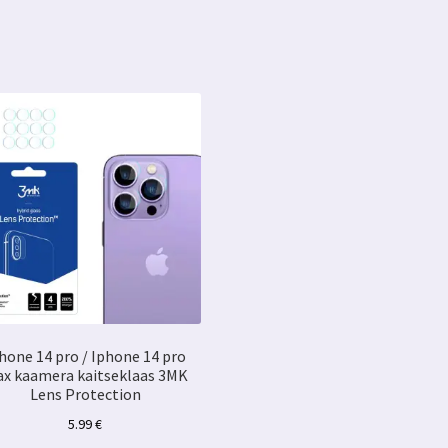
premium
silikoonümbris
3MK
kogus
hone 14 pro / Iphone 14 pro
x kaamera kaitseklaas 3MK
Lens Protection
5.99
€