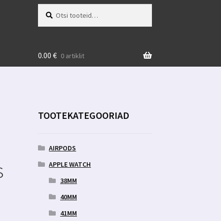
Otsi:
Otsi
0.00
€
0 artiklit
TOOTEKATEGOORIAD
AIRPODS
s
APPLE WATCH
38MM
40MM
41MM