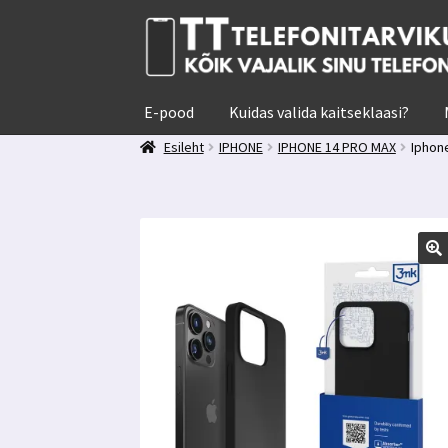
Liigu
Liigu
navigeerimisele
sisu
juurde
E-pood
Kuidas valida kaitseklaasi?
Esileht
IPHONE
IPHONE 14 PRO MAX
Iphon