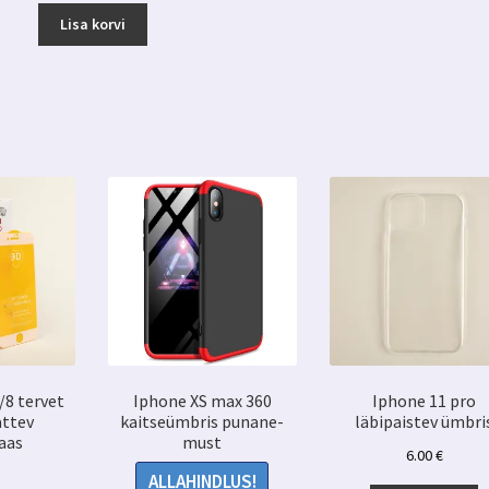
Lisa korvi
/8 tervet
Iphone XS max 360
Iphone 11 pro
attev
kaitseümbris punane-
läbipaistev ümbri
aas
must
6.00
€
ALLAHINDLUS!