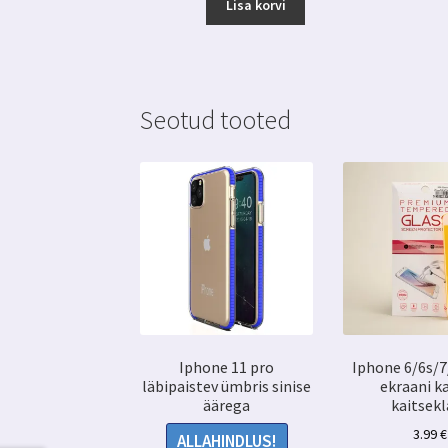
Lisa korvi
Seotud tooted
Iphone 11 pro
Iphone 6/6s/7
läbipaistev ümbris sinise
ekraani k
äärega
kaitsekl
3.99
€
ALLAHINDLUS!