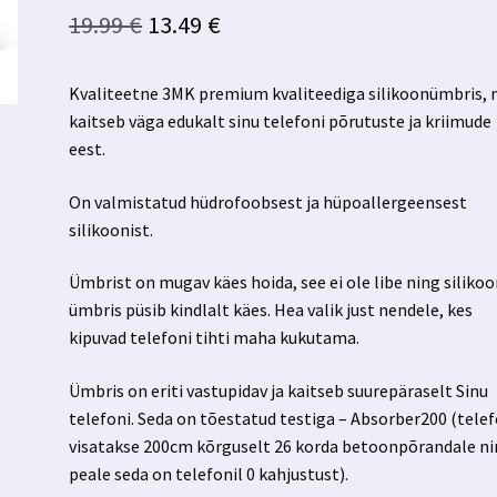
Algne
Praegune
19.99
€
13.49
€
hind
hind
Kvaliteetne 3MK premium kvaliteediga silikoonümbris, 
oli:
on:
kaitseb väga edukalt sinu telefoni põrutuste ja kriimude
19.99 €.
13.49 €.
eest.
On valmistatud hüdrofoobsest ja hüpoallergeensest
silikoonist.
Ümbrist on mugav käes hoida, see ei ole libe ning silikoo
ümbris püsib kindlalt käes. Hea valik just nendele, kes
kipuvad telefoni tihti maha kukutama.
Ümbris on eriti vastupidav ja kaitseb suurepäraselt Sinu
telefoni. Seda on tõestatud testiga – Absorber200 (tele
visatakse 200cm kõrguselt 26 korda betoonpõrandale n
peale seda on telefonil 0 kahjustust).