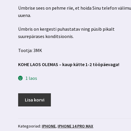
Ümbrise sees on pehme riie, et hoida Sinu telefon välim
uuena.
Ümbris on kergesti puhastatav ning püsib pikalt
suurepärases konditsioonis.
Tootja: 3MK
KOHE LAOS OLEMAS – kaup kätte 1-2 tööpäevaga!
1 laos
Iphone
Lisa korvi
14
pro
max
must
Kategooriad:
IPHONE
,
IPHONE 14 PRO MAX