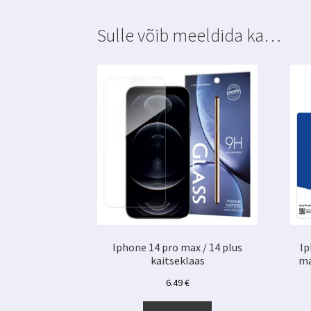
Sulle võib meeldida ka…
Iphone 14 pro max / 14 plus
Ip
kaitseklaas
ma
6.49
€