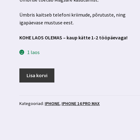
Ümbris kaitseb telefoni kriimude, põrutuste, ning
igapäevase mustuse eest.
KOHE LAOS OLEMAS – kaup kätte 1-2 tööpäevaga!
1 laos
Iphone
Lisa korvi
14
pro
max
sinine
Kategooriad:
IPHONE
,
IPHONE 14 PRO MAX
silikoonümbris
kaamera
kaitse
ja