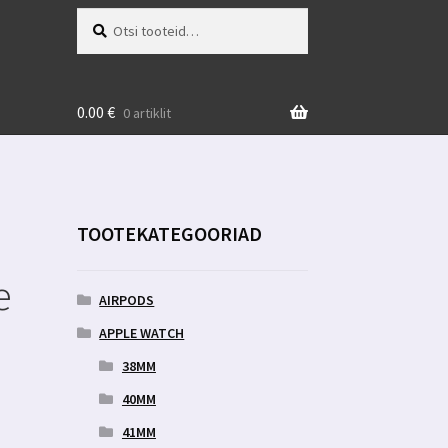
Otsi:
Otsi
0.00
€
0 artiklit
TOOTEKATEGOORIAD
e
AIRPODS
APPLE WATCH
38MM
40MM
41MM