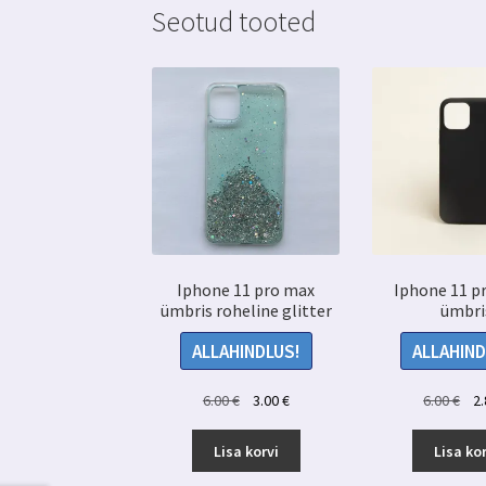
Seotud tooted
Iphone 11 pro max
Iphone 11 p
ümbris roheline glitter
ümbri
ALLAHINDLUS!
ALLAHIND
Algne
Praegune
Alg
6.00
€
3.00
€
6.00
€
2
hind
hind
hin
oli:
on:
oli:
Lisa korvi
Lisa kor
6.00 €.
3.00 €.
6.00