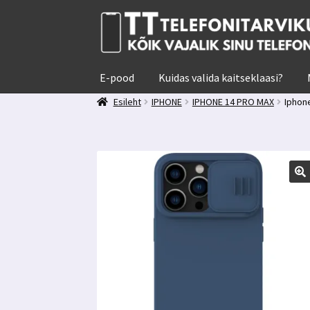
Liigu
Liigu
navigeerimisele
sisu
juurde
E-pood
Kuidas valida kaitseklaasi?
Esileht
IPHONE
IPHONE 14 PRO MAX
Iphone