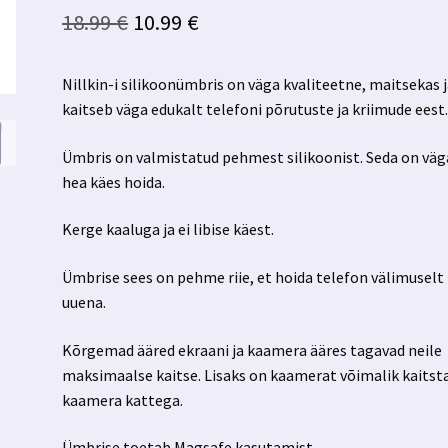
Algne
Praegune
18.99
€
10.99
€
hind
hind
Nillkin-i silikoonümbris on väga kvaliteetne, maitsekas 
oli:
on:
kaitseb väga edukalt telefoni põrutuste ja kriimude eest
18.99 €.
10.99 €.
Ümbris on valmistatud pehmest silikoonist. Seda on väg
hea käes hoida.
Kerge kaaluga ja ei libise käest.
Ümbrise sees on pehme riie, et hoida telefon välimuselt
uuena.
Kõrgemad ääred ekraani ja kaamera ääres tagavad neile
maksimaalse kaitse. Lisaks on kaamerat võimalik kaitst
kaamera kattega.
Ümbrise toetab Magsafe kasutamist.