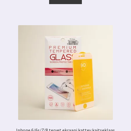
6.00 €.
2.59 €.
Iphone 6/6s/7/8 tervet ekraani kattev kaitseklaas