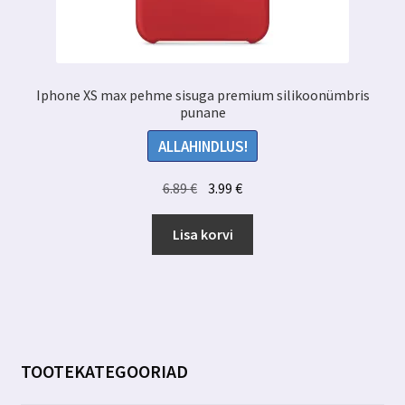
Iphone XS max pehme sisuga premium silikoonümbris
punane
ALLAHINDLUS!
Algne
Praegune
6.89
€
3.99
€
hind
hind
oli:
on:
Lisa korvi
6.89 €.
3.99 €.
TOOTEKATEGOORIAD