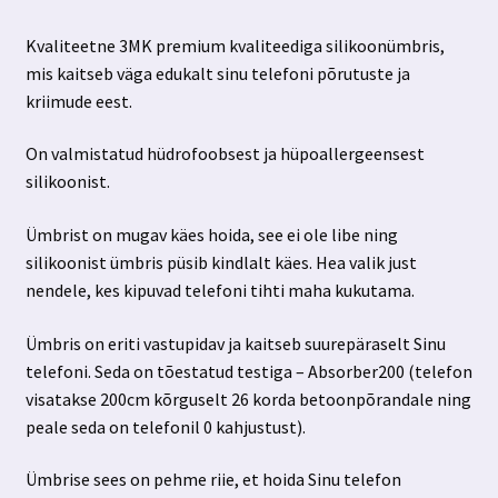
hind
hind
Kvaliteetne 3MK premium kvaliteediga silikoonümbris,
oli:
on:
mis kaitseb väga edukalt sinu telefoni põrutuste ja
19.99 €.
10.99 €.
kriimude eest.
On valmistatud hüdrofoobsest ja hüpoallergeensest
silikoonist.
Ümbrist on mugav käes hoida, see ei ole libe ning
silikoonist ümbris püsib kindlalt käes. Hea valik just
nendele, kes kipuvad telefoni tihti maha kukutama.
Ümbris on eriti vastupidav ja kaitseb suurepäraselt Sinu
telefoni. Seda on tõestatud testiga – Absorber200 (telefon
visatakse 200cm kõrguselt 26 korda betoonpõrandale ning
peale seda on telefonil 0 kahjustust).
Ümbrise sees on pehme riie, et hoida Sinu telefon