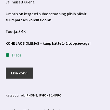
välimuselt uuena.
Ümbris on kergesti puhastatav ning püsib pikalt
suurepärases konditsioonis.
Tootja: 3MK
KOHE LAOS OLEMAS – kaup kätte 1-2 tööpäevaga!
1 laos
Iphone
Lisa korvi
14
pro
must
premium
Kategooriad:
IPHONE
,
IPHONE 14 PRO
silikoonümbris
3MK