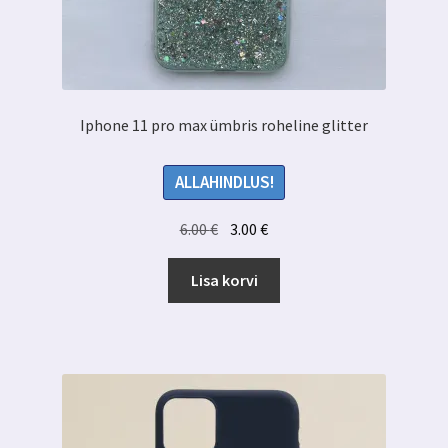
Iphone 11 pro max ümbris roheline glitter
ALLAHINDLUS!
Algne
Praegune
6.00
€
3.00
€
hind
hind
oli:
on:
Lisa korvi
6.00 €.
3.00 €.