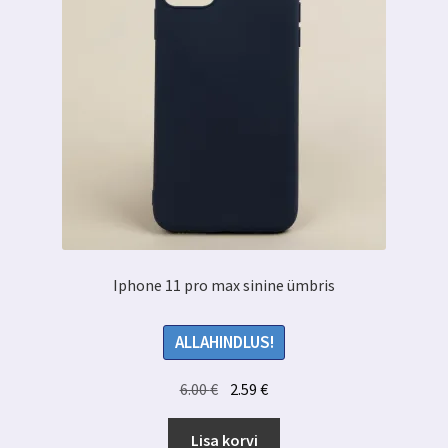
Iphone 11 pro max sinine ümbris
ALLAHINDLUS!
Algne
Praegune
6.00
€
2.59
€
hind
hind
oli:
on:
Lisa korvi