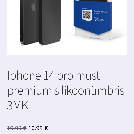
Iphone 14 pro must
premium silikoonümbris
3MK
Algne
Praegune
19.99
€
10.99
€