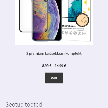
3 premium kaitseklaasi komplekt
Hinnavahemik:
8.99
€
–
14.99
€
8.99 €
Sellel
kuni
Vali
tootel
14.99 €
on
mitu
varianti.
Seotud tooted
Valikuid