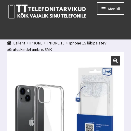
Liigu
Liigu
Menüü
navigeerimisele
sisu
juurde
E-pood
Kuidas valida kaitseklaasi?
Esileht
IPHONE
IPHONE 15
Iphone 15 läbipaistev
Minu konto
põrutuskindel ümbris 3MK
Ostukorv
Kontakt
Tagasiside