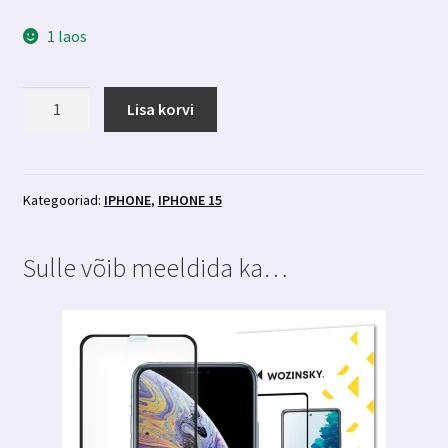
1 laos
Iphone
Lisa korvi
15
läbipaistev
põrutuskindel
ümbris
Kategooriad:
IPHONE
,
IPHONE 15
3MK
kogus
Sulle võib meeldida ka…