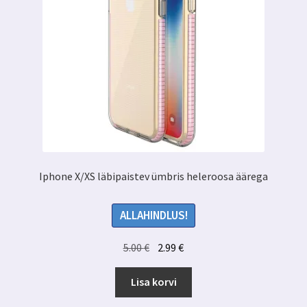
Iphone X/XS läbipaistev ümbris heleroosa äärega
ALLAHINDLUS!
Algne
Praegune
5.00
€
2.99
€
hind
hind
oli:
on:
Lisa korvi
5.00 €.
2.99 €.