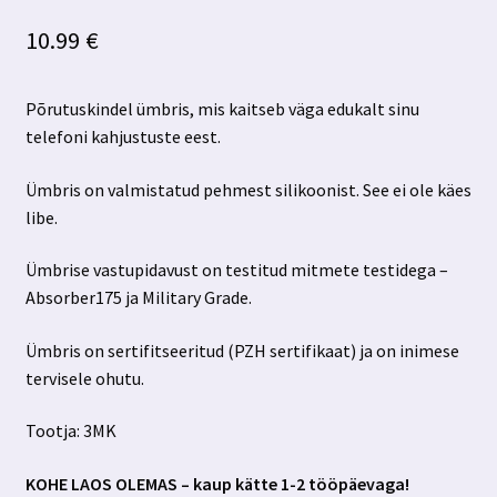
10.99
€
Põrutuskindel ümbris, mis kaitseb väga edukalt sinu
telefoni kahjustuste eest.
Ümbris on valmistatud pehmest silikoonist. See ei ole käes
libe.
Ümbrise vastupidavust on testitud mitmete testidega –
Absorber175 ja Military Grade.
Ümbris on sertifitseeritud (PZH sertifikaat) ja on inimese
tervisele ohutu.
Tootja: 3MK
KOHE LAOS OLEMAS – kaup kätte 1-2 tööpäevaga!