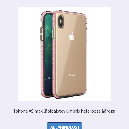
saab
teha
tootelehel.
Iphone XS max läbipaistev ümbris heleroosa äärega
ALLAHINDLUS!