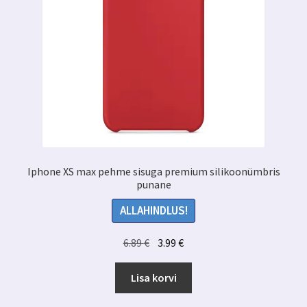
Iphone XS max pehme sisuga premium silikoonümbris
punane
ALLAHINDLUS!
Algne
Praegune
6.89
€
3.99
€
hind
hind
oli:
on:
Lisa korvi
6.89 €.
3.99 €.