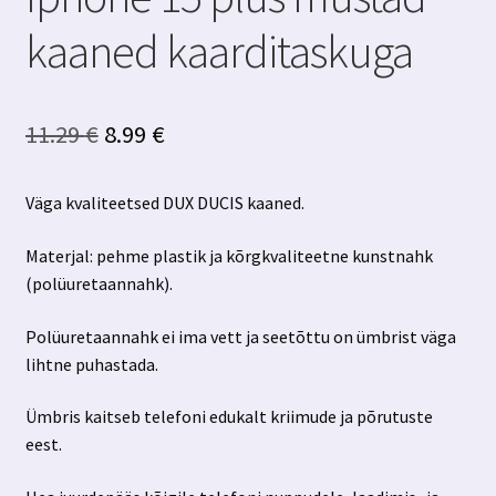
kaaned kaarditaskuga
Algne
Praegune
11.29
€
8.99
€
hind
hind
Väga kvaliteetsed DUX DUCIS kaaned.
oli:
on:
11.29 €.
8.99 €.
Materjal: pehme plastik ja kõrgkvaliteetne kunstnahk
(polüuretaannahk).
Polüuretaannahk ei ima vett ja seetõttu on ümbrist väga
lihtne puhastada.
Ümbris kaitseb telefoni edukalt kriimude ja põrutuste
eest.