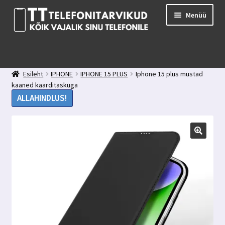
Liigu
Liigu
Menüü
navigeerimisele
sisu
juurde
E-pood
Kuidas valida kaitseklaasi?
Esileht
IPHONE
IPHONE 15 PLUS
Iphone 15 plus mustad
Minu konto
kaaned kaarditaskuga
Ostukorv
ALLAHINDLUS!
Kontakt
Tagasiside