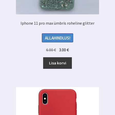
Iphone 11 pro max ümbris roheline glitter
ALLAHINDLUS!
Algne
Praegune
6.00
€
3.00
€
hind
hind
oli:
on:
Lisa korvi
6.00 €.
3.00 €.