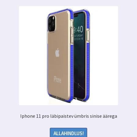
Iphone 11 pro läbipaistev ümbris sinise äärega
ALLAHINDLUS!