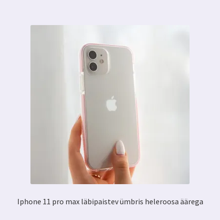
Iphone 11 pro max läbipaistev ümbris heleroosa äärega