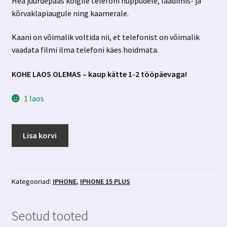
Hea juurdepääs kõigile telefoni nuppudele, laadimis- ja
kõrvaklapiaugule ning kaamerale.
Kaani on võimalik voltida nii, et telefonist on võimalik
vaadata filmi ilma telefoni käes hoidmata.
KOHE LAOS OLEMAS – kaup kätte 1-2 tööpäevaga!
1 laos
Iphone
Lisa korvi
15
plus
mustad
kaaned
Kategooriad:
IPHONE
,
IPHONE 15 PLUS
kaarditaskuga
kogus
Seotud tooted