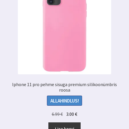
Iphone 11 pro pehme sisuga premium silikoonümbris
roosa
ALLAHINDLUS!
Algne
Praegune
6.99
€
3.00
€
hind
hind
oli:
on:
Lisa korvi