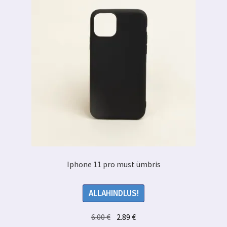
Iphone 11 pro must ümbris
ALLAHINDLUS!
Algne
Praegune
6.00
€
2.89
€