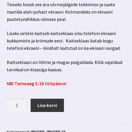
Teiseks hoiab see ära sõrmejälgede tekkimise ja saate
nautida alati puhast ekraani. Kolmandaks on ekraani
puutetundlikkus viimase peal.
Lisaks sellele kaitseb kaitseklaas sinu telefoni ekraani
kukkumiste ja kriimude eest. Kaitseklaas katab kogu
telefoni ekraani – kindlalt kaitstud on ka ekraani nurgad.
Kaitseklaasi on lihtne ja mugav paigaldada. Kõik vajalikud
tarvikud on klaasiga kaasas.
NB! Tarneaeg 5-10 tööpäeva!
Iphone
Lisa korvi
15
privaatsusfiltriga
kaitseklaas
3MK
Kategooriad:
IPHONE
,
IPHONE 15