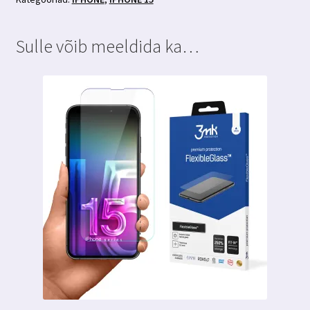
Hardglass
Matt
Sulle võib meeldida ka…
Max
Privacy
kogus