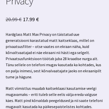
Privacy
Algne
Praegune
20.99
€
17.99
€
hind
hind
Hardglass Matt Max Privacy on täistatud uue
oli:
on:
generatsiooni karastatud matt kaitseklaas, millel on
20.99 €.
17.99 €.
privaatsusfilter – otse vaates on ekraan näha, kuid
kõrvaltvaatajad ei näe ekraani nii hästi ega selgelt.
Privaatsusfunktsioon töötab juba 28 kraadise nurga alt.
Tänu sellele on telefoni mugav kasutada ka kohtades, kus
on palju inimesi, sest kõrvalvaatajate jaoks on ekraanipilt
tume ja hägune.
Matt viimistlus muudab kaitseklaasi kasutamise veelgi
mugavamaks – eriti tuleb selle eelis välja ereda valguse
käes. Matt pind kõrvaldab peegeldused ja nii saate telefoni
mugavalt kasutada ka päikesepaistelistes kohtades.