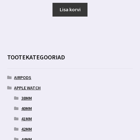
hind
hind
oli:
on:
Lisa korvi
6.00 €.
2.89 €.
TOOTEKATEGOORIAD
AIRPODS
APPLE WATCH
38MM
40MM
41MM
42MM
44MM