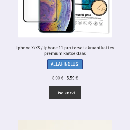
Iphone X/XS / Iphone 11 pro tervet ekraani kattev
premium kaitseklaas
ALLAHINDLUS!
Algne
Praegune
8.00
€
5.59
€
hind
hind
oli:
on:
Lisa korvi
8.00 €.
5.59 €.