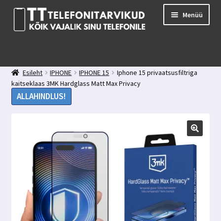
Liigu
Liigu
Menüü
navigeerimisele
sisu
juurde
E-pood
Kuidas valida kaitseklaasi?
Esileht
IPHONE
IPHONE 15
Iphone 15 privaatsusfiltriga
Minu konto
kaitseklaas 3MK Hardglass Matt Max Privacy
Ostukorv
ALLAHINDLUS!
Kontakt
Tagasiside