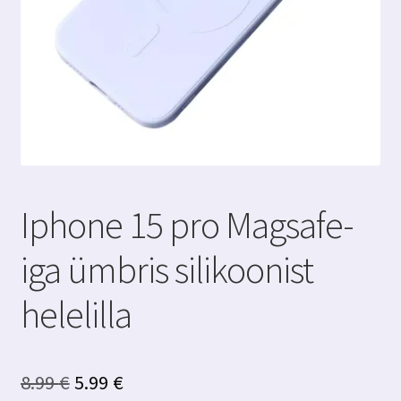
Iphone 15 pro Magsafe-
iga ümbris silikoonist
helelilla
Algne
Praegune
8.99
€
5.99
€