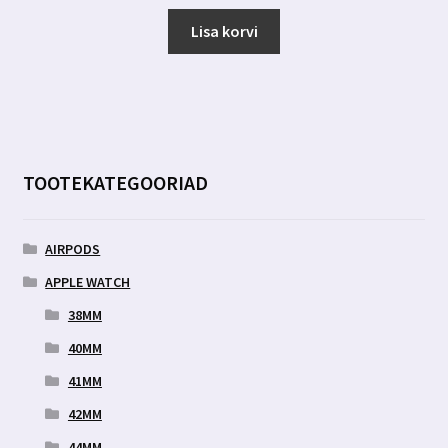
hind
hind
oli:
on:
Lisa korvi
6.99 €.
3.00 €.
TOOTEKATEGOORIAD
AIRPODS
APPLE WATCH
38MM
40MM
41MM
42MM
44MM