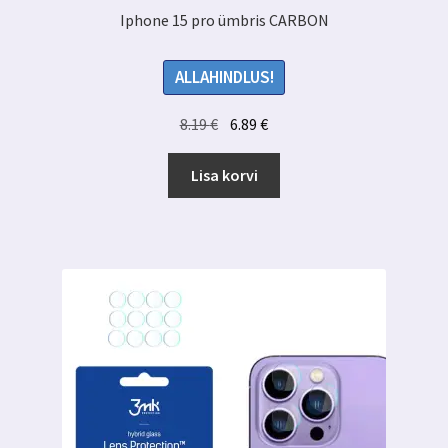
Iphone 15 pro ümbris CARBON
ALLAHINDLUS!
Algne
Praegune
8.19
€
6.89
€
hind
hind
oli:
on:
Lisa korvi
8.19 €.
6.89 €.