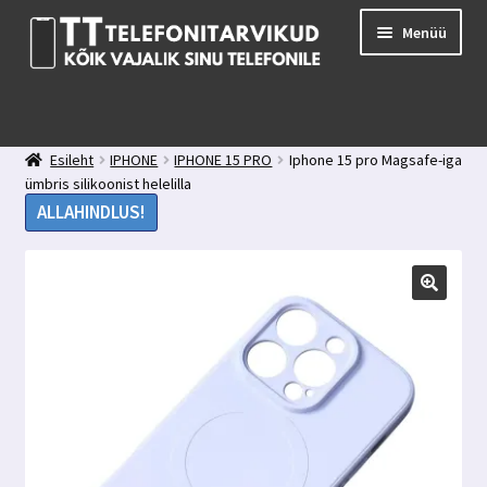
Liigu
Liigu
Menüü
navigeerimisele
sisu
juurde
E-pood
Kuidas valida kaitseklaasi?
Esileht
IPHONE
IPHONE 15 PRO
Iphone 15 pro Magsafe-iga
Minu konto
ümbris silikoonist helelilla
Ostukorv
ALLAHINDLUS!
Kontakt
Tagasiside