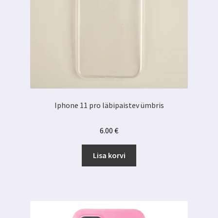
Iphone 11 pro läbipaistev ümbris
6.00
€
Lisa korvi