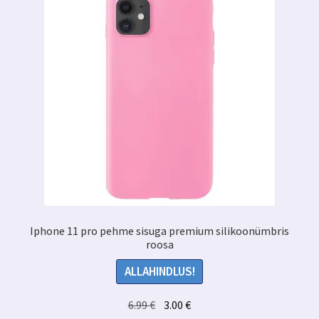
Iphone 11 pro pehme sisuga premium silikoonümbris
roosa
ALLAHINDLUS!
Algne
Praegune
6.99
€
3.00
€