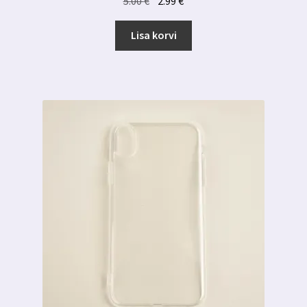
5.00
€
2.99
€
hind
hind
oli:
on:
Lisa korvi
5.00 €.
2.99 €.