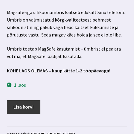
hind
hind
Magsafe-iga silikoonümbris kaitseb edukalt Sinu telefoni.
oli:
on:
Ümbris on valmistatud kõrgkvaliteetsest pehmest
8.99 €.
5.99 €.
silikoonist ning pakub väga head kaitset kukkumiste ja
põrutuste vastu. Seda mugav käes hoida ja see ei ole libe.
Ümbris toetab MagSafe kasutamist – ümbrist ei pea ära
võtma, et MagSafe laadijat kasutada.
KOHE LAOS OLEMAS – kaup kätte 1-2 tööpäevaga!
1 laos
Iphone
Lisa korvi
15
pro
Magsafe-
iga
Kategooriad:
IPHONE
,
IPHONE 15 PRO