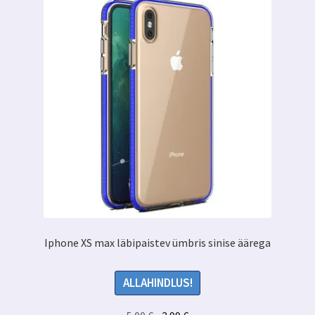
Iphone XS max läbipaistev ümbris sinise äärega
ALLAHINDLUS!
Algne
Praegune