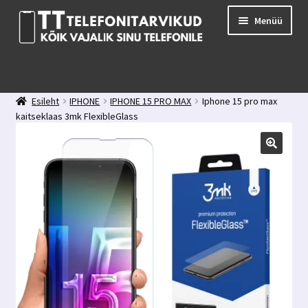
Liigu
Liigu
Menüü
navigeerimisele
sisu
juurde
E-pood
Kuidas valida kaitseklaasi?
Esileht
IPHONE
IPHONE 15 PRO MAX
Iphone 15 pro max
Minu konto
kaitseklaas 3mk FlexibleGlass
Ostukorv
Kontakt
Tagasiside