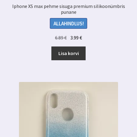
Iphone XS max pehme sisuga premium silikoonümbris
punane
ALLAHINDLUS!
Algne
Praegune
6.89
€
3.99
€
hind
hind
oli:
on:
Lisa korvi
6.89 €.
3.99 €.