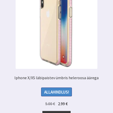
Iphone X/XS läbipaistev ümbris heleroosa äärega
ALLAHINDLUS!
Algne
Praegune
5.00
€
2.99
€
hind
hind