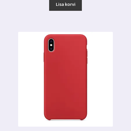
oli:
on:
Lisa korvi
5.00 €.
2.99 €.