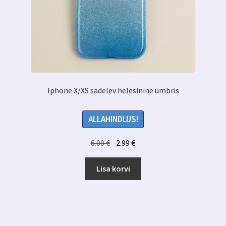
Iphone X/XS sädelev helesinine ümbris
ALLAHINDLUS!
Algne
Praegune
6.00
€
2.99
€
hind
hind
oli:
on:
Lisa korvi
6.00 €.
2.99 €.