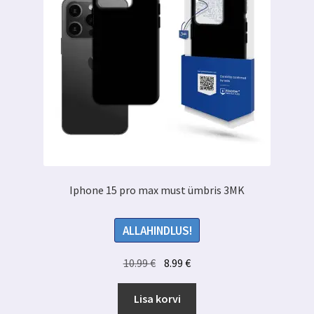
Iphone 15 pro max must ümbris 3MK
ALLAHINDLUS!
Algne
Praegune
10.99
€
8.99
€
hind
hind
oli:
on:
Lisa korvi