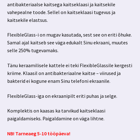
antibakteriaalse kaitsega kaitseklaasi ja kaitsekile
vahepealne toode. Sellel on kaitseklaasi tugevus ja
kaitsekile elastsus.
FlexibleGlass-i on mugav kasutada, sest see on eriti õhuke.
Samal ajal kaitseb see väga edukalt Sinu ekraani, muutes
selle 250% tugevamaks.
Tänu keraamilisele kattele ei teki FlexibleGlassile kergesti
kriime. Klaasil on antibakteriaalne kaitse – viirused ja
bakterid ei kogune enam Sinu telefoni ekraanile.
FlexibleGlass-iga on ekraanipilt eriti puhas ja selge.
Komplektis on kaasas ka tarvikud kaitseklaasi
paigaldamiseks. Paigaldamine on väga lihtne.
NB! Tarneaeg 5-10 tööpäeva!