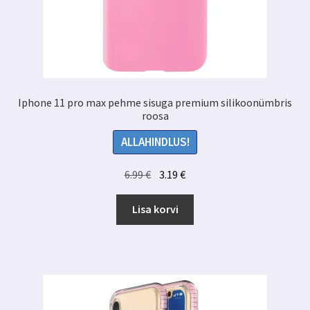
Iphone 11 pro max pehme sisuga premium silikoonümbris
roosa
ALLAHINDLUS!
Algne
Praegune
6.99
€
3.19
€
hind
hind
oli:
on:
Lisa korvi
6.99 €.
3.19 €.