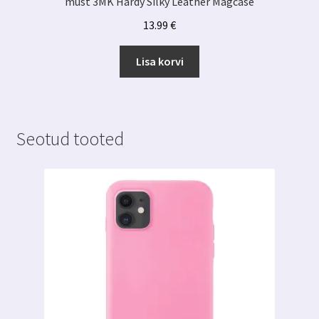
must 3MK Hardy Silky Leather Magcase
13.99
€
Lisa korvi
Seotud tooted