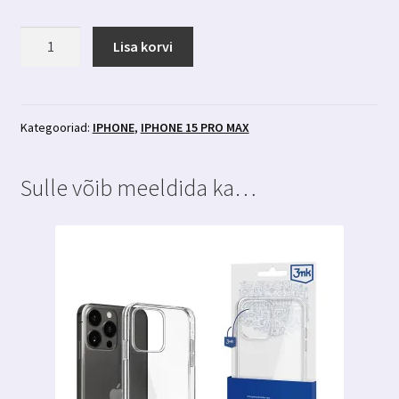
Iphone
Lisa korvi
15
pro
max
kaitseklaas
Kategooriad:
IPHONE
,
IPHONE 15 PRO MAX
3mk
FlexibleGlass
Sulle võib meeldida ka…
kogus