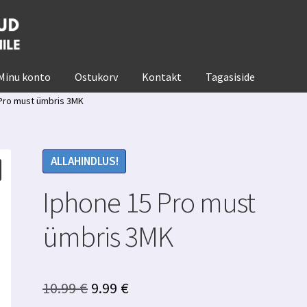
Minu konto
Ostukorv
Kontakt
Tagasiside
Pro must ümbris 3MK
ALLAHINDLUS!
Iphone 15 Pro must
ümbris 3MK
Algne
Praegune
10.99
€
9.99
€