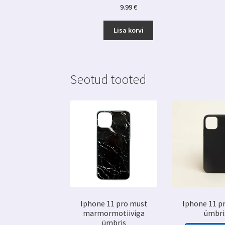
9.99
€
Lisa korvi
Seotud tooted
Iphone 11 pro must
Iphone 11 p
marmormotiiviga
ümbri
ümbris