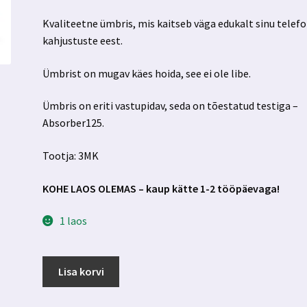
hind
hind
Kvaliteetne ümbris, mis kaitseb väga edukalt sinu telefo
oli:
on:
kahjustuste eest.
10.99 €.
9.99 €.
Ümbrist on mugav käes hoida, see ei ole libe.
Ümbris on eriti vastupidav, seda on tõestatud testiga –
Absorber125.
Tootja: 3MK
KOHE LAOS OLEMAS – kaup kätte 1-2 tööpäevaga!
1 laos
Iphone
Lisa korvi
15
Pro