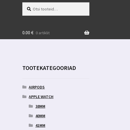
Otsi:
Otsi
0.00
€
0 artiklit
TOOTEKATEGOORIAD
AIRPODS
APPLE WATCH
38MM
40MM
41MM