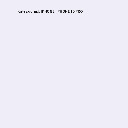
must
ümbris
Kategooriad:
IPHONE
,
IPHONE 15 PRO
3MK
kogus