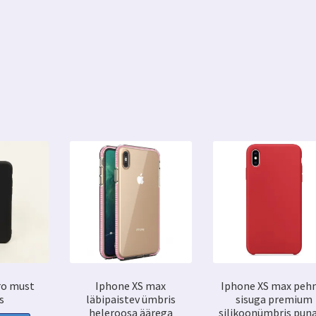
ro must
Iphone XS max
Iphone XS max pe
s
läbipaistev ümbris
sisuga premium
heleroosa äärega
silikoonümbris pun