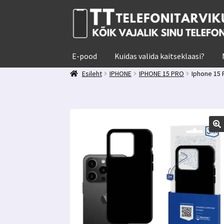
Liigu
Liigu
navigeerimisele
sisu
juurde
E-pood
Kuidas valida kaitseklaasi?
Esileht
IPHONE
IPHONE 15 PRO
Iphone 15 