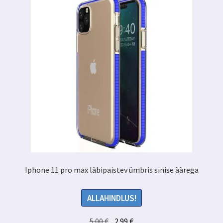
Iphone 11 pro max läbipaistev ümbris sinise äärega
ALLAHINDLUS!
Algne
Praegune
5.00
€
2.99
€