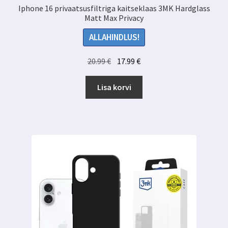
Iphone 16 privaatsusfiltriga kaitseklaas 3MK Hardglass
Matt Max Privacy
ALLAHINDLUS!
Algne
Praegune
20.99
€
17.99
€
hind
hind
oli:
on:
Lisa korvi
20.99 €.
17.99 €.