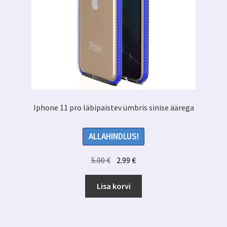
Iphone 11 pro läbipaistev ümbris sinise äärega
ALLAHINDLUS!
Algne
Praegune
5.00
€
2.99
€
hind
hind
oli:
on:
Lisa korvi
5.00 €.
2.99 €.