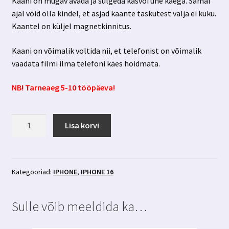
Kaani on mugav avada ja sulgeda kasvõi ühe käega. Samal
ajal võid olla kindel, et asjad kaante taskutest välja ei kuku.
Kaantel on küljel magnetkinnitus.
Kaani on võimalik voltida nii, et telefonist on võimalik
vaadata filmi ilma telefoni käes hoidmata.
NB! Tarneaeg 5-10 tööpäeva!
Iphone
Lisa korvi
16
mustad
kaaned
3
Kategooriad:
IPHONE
,
IPHONE 16
kaarditaskuga
3MK
Sulle võib meeldida ka…
Wallet
Case