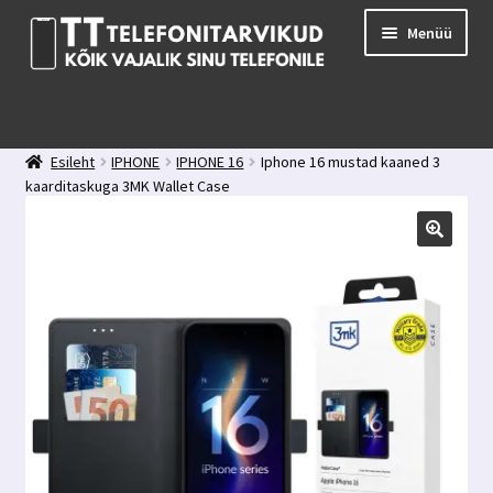
Liigu
Liigu
Menüü
navigeerimisele
sisu
juurde
E-pood
Kuidas valida kaitseklaasi?
Esileht
IPHONE
IPHONE 16
Iphone 16 mustad kaaned 3
Minu konto
kaarditaskuga 3MK Wallet Case
Ostukorv
Kontakt
Tagasiside