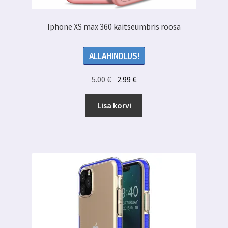
Iphone XS max 360 kaitseümbris roosa
ALLAHINDLUS!
Algne
Praegune
5.00
€
2.99
€
hind
hind
oli:
on:
Lisa korvi
5.00 €.
2.99 €.