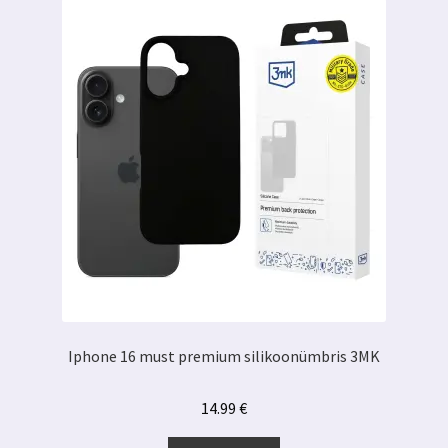
kogus
Iphone 16 must premium silikoonümbris 3MK
14.99
€