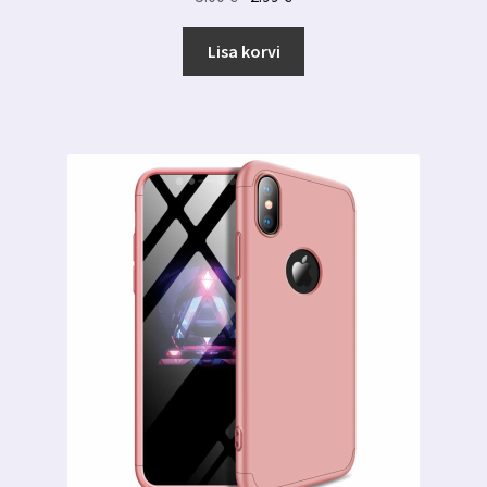
hind
hind
oli:
on:
Lisa korvi
5.00 €.
2.99 €.