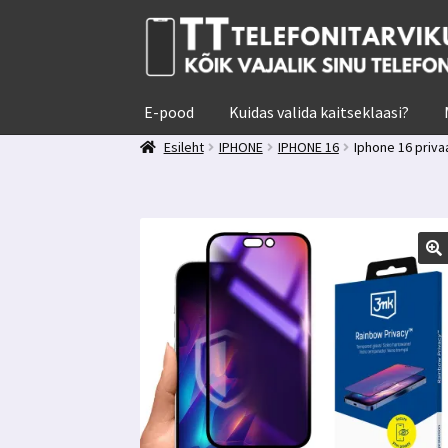
Liigu
Liigu
navigeerimisele
sisu
juurde
E-pood
Kuidas valida kaitseklaasi?
Esileht
IPHONE
IPHONE 16
Iphone 16 priva