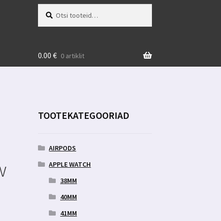
Otsi:
Otsi
0.00
€
0 artiklit
TOOTEKATEGOORIAD
AIRPODS
w
APPLE WATCH
38MM
40MM
41MM