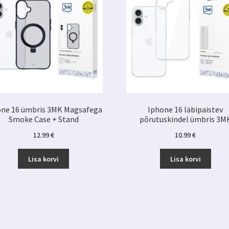
one 16 ümbris 3MK Magsafega
Iphone 16 läbipaistev
Smoke Case + Stand
põrutuskindel ümbris 3M
12.99
€
10.99
€
Lisa korvi
Lisa korvi