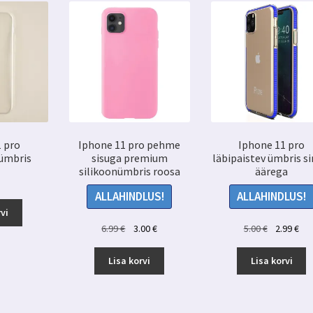
1 pro
Iphone 11 pro pehme
Iphone 11 pro
 ümbris
sisuga premium
läbipaistev ümbris si
silikoonümbris roosa
äärega
ALLAHINDLUS!
ALLAHINDLUS!
vi
Algne
Praegune
Algne
Pr
6.99
€
3.00
€
5.00
€
2.99
€
hind
hind
hind
hin
oli:
on:
oli:
on:
Lisa korvi
Lisa korvi
6.99 €.
3.00 €.
5.00 €.
2.9