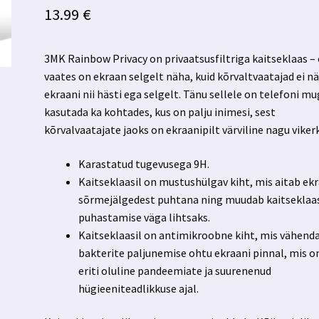
13.99
€
3MK Rainbow Privacy on privaatsusfiltriga kaitseklaas –
vaates on ekraan selgelt näha, kuid kõrvaltvaatajad ei n
ekraani nii hästi ega selgelt. Tänu sellele on telefoni m
kasutada ka kohtades, kus on palju inimesi, sest
kõrvalvaatajate jaoks on ekraanipilt värviline nagu viker
Karastatud tugevusega 9H.
Kaitseklaasil on mustushülgav kiht, mis aitab ek
sõrmejälgedest puhtana ning muudab kaitseklaa
puhastamise väga lihtsaks.
Kaitseklaasil on antimikroobne kiht, mis vähend
bakterite paljunemise ohtu ekraani pinnal, mis o
eriti oluline pandeemiate ja suurenenud
hügieeniteadlikkuse ajal.