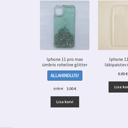
Iphone 11 pro max
Iphone 1
ümbris roheline glitter
läbipaistev
6.00
€
ALLAHINDLUS!
Lisa kor
Algne
Praegune
6.00
€
3.00
€
hind
hind
oli:
on:
Lisa korvi
6.00 €.
3.00 €.