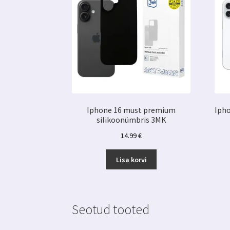
Iphone 16 must premium
Iph
silikoonümbris 3MK
14.99
€
Lisa korvi
Seotud tooted