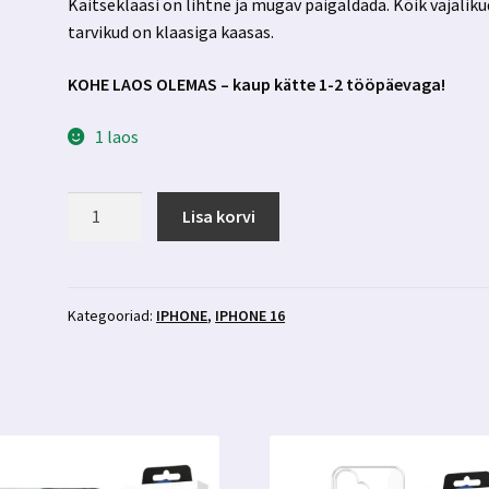
Kaitseklaasi on lihtne ja mugav paigaldada. Kõik vajaliku
tarvikud on klaasiga kaasas.
KOHE LAOS OLEMAS – kaup kätte 1-2 tööpäevaga!
1 laos
Iphone
Lisa korvi
16
privaatsusfiltriga
kaitseklaas
3MK
Kategooriad:
IPHONE
,
IPHONE 16
Rainbow
Privacy
kogus