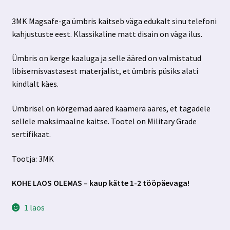
hind
hind
3MK Magsafe-ga ümbris kaitseb väga edukalt sinu telefoni
oli:
on:
kahjustuste eest. Klassikaline matt disain on väga ilus.
13.99 €.
10.29 €.
Ümbris on kerge kaaluga ja selle ääred on valmistatud
libisemisvastasest materjalist, et ümbris püsiks alati
kindlalt käes.
Ümbrisel on kõrgemad ääred kaamera ääres, et tagadele
sellele maksimaalne kaitse. Tootel on Military Grade
sertifikaat.
Tootja: 3MK
KOHE LAOS OLEMAS – kaup kätte 1-2 tööpäevaga!
1 laos