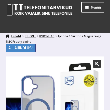
Liigu
Liigu
Menüü
navigeerimisele
sisu
juurde
E-pood
Kuidas valida kaitseklaasi?
Esileht
IPHONE
IPHONE 16
Iphone 16 ümbris Magsafe-ga
Minu konto
3MK Frosty sinine
Ostukorv
ALLAHINDLUS!
Kontakt
Tagasiside