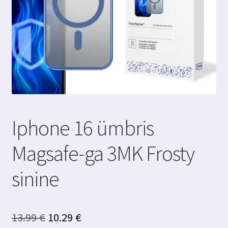
Iphone 16 ümbris
Magsafe-ga 3MK Frosty
sinine
Algne
Praegune
13.99
€
10.29
€