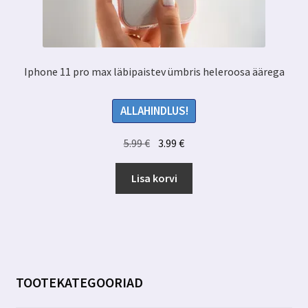
Iphone 11 pro max läbipaistev ümbris heleroosa äärega
ALLAHINDLUS!
Algne
Praegune
5.99
€
3.99
€
hind
hind
oli:
on:
Lisa korvi
5.99 €.
3.99 €.
TOOTEKATEGOORIAD