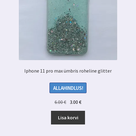
Iphone 11 pro max ümbris roheline glitter
ALLAHINDLUS!
Algne
Praegune
6.00
€
3.00
€
hind
hind
oli:
on:
Lisa korvi
6.00 €.
3.00 €.