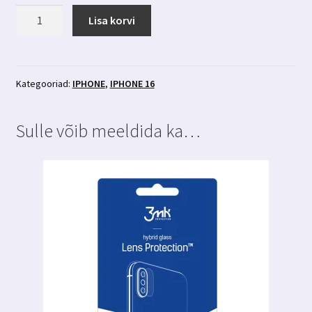
Iphone
Lisa korvi
16
ümbris
Magsafe-
ga
Kategooriad:
IPHONE
,
IPHONE 16
3MK
Frosty
Sulle võib meeldida ka…
sinine
kogus