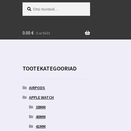
Otsi:
Otsi
0.00
€
0 artiklit
TOOTEKATEGOORIAD
AIRPODS
APPLE WATCH
38MM
40MM
41MM