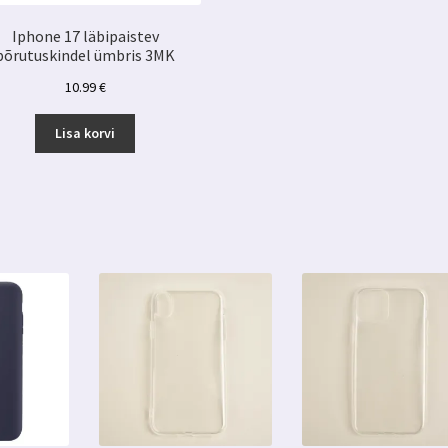
Iphone 17 läbipaistev
põrutuskindel ümbris 3MK
10.99
€
Lisa korvi