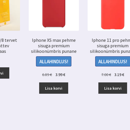
/8 tervet
Iphone XS max pehme
Iphone 11 pro peh
attev
sisuga premium
sisuga premium
aas
silikoonümbris punane
silikoonümbris pun
ALLAHINDLUS!
ALLAHINDLUS!
vi
Algne
Praegune
Algne
Pr
6.89
€
3.99
€
7.00
€
3.19
€
hind
hind
hind
hin
oli:
on:
oli:
on:
Lisa korvi
Lisa korvi
6.89 €.
3.99 €.
7.00 €.
3.1