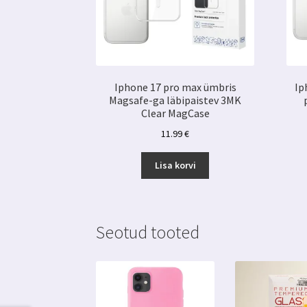
Iphone 17 pro max ümbris
Ip
Magsafe-ga läbipaistev 3MK
Clear MagCase
11.99
€
Lisa korvi
Seotud tooted