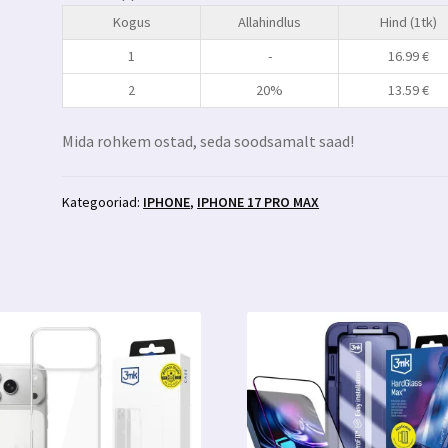
privaatsusfiltriga
Kogus
Allahindlus
Hind (1tk)
kaitseklaas
3MK
1
-
16.99
€
Hardglass
2
20%
13.59
€
Max
Privacy+aplikaator
Mida rohkem ostad, seda soodsamalt saad!
kogus
Kategooriad:
IPHONE
,
IPHONE 17 PRO MAX