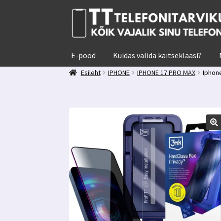
Liigu
Liigu
navigeerimisele
sisu
juurde
E-pood
Kuidas valida kaitseklaasi?
Esileht
IPHONE
IPHONE 17 PRO MAX
Iphone