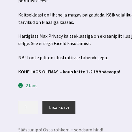
põrutuste eest.
Kaitseklaasi on lihtne ja mugav paigaldada. Kõik vajaliku
tarvikud on klaasiga kaasas.
Hardglass Max Privacy kaitseklaasiga on ekraanipilt ilus 
selge. See ei sega FaceId kasutamist.
NB! Toote pilt on illustratiivse tähendusega.
KOHE LAOS OLEMAS – kaup kätte 1-2 tööpäevaga!
2 laos
Iphone
Lisa korvi
17
pro
max
Säästunipp! Osta rohkem = soodsam hind!