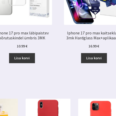
hone 17 pro max läbipaistev
Iphone 17 pro max kaitsekl
põrutuskindel ümbris 3MK
3mk Hardglass Max+aplikaa
10.99
€
16.99
€
Lisa korvi
Lisa korvi