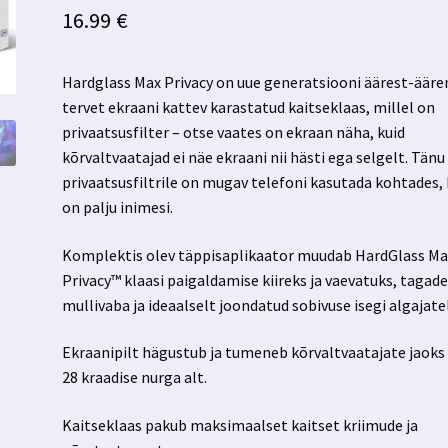
16.99
€
Hardglass Max Privacy on uue generatsiooni äärest-ääre
tervet ekraani kattev karastatud kaitseklaas, millel on
privaatsusfilter – otse vaates on ekraan näha, kuid
kõrvaltvaatajad ei näe ekraani nii hästi ega selgelt. Tänu
privaatsusfiltrile on mugav telefoni kasutada kohtades,
on palju inimesi.
Komplektis olev täppisaplikaator muudab HardGlass Ma
Privacy™ klaasi paigaldamise kiireks ja vaevatuks, tagad
mullivaba ja ideaalselt joondatud sobivuse isegi algajate
Ekraanipilt hägustub ja tumeneb kõrvaltvaatajate jaoks
28 kraadise nurga alt.
Kaitseklaas pakub maksimaalset kaitset kriimude ja