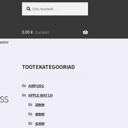
Otsi:
Otsi
0.00
€
0 artiklit
kaator
TOOTEKATEGOORIAD
AIRPODS
ss
APPLE WATCH
38MM
40MM
41MM