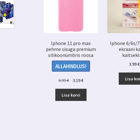
Iphone 11 pro max
Iphone 6/6s/7
pehme sisuga premium
ekraani k
silikoonümbris roosa
kaitsekl
3.99
€
ALLAHINDLUS!
Lisa kor
Algne
Praegune
6.99
€
3.19
€
hind
hind
oli:
on:
Lisa korvi
6.99 €.
3.19 €.