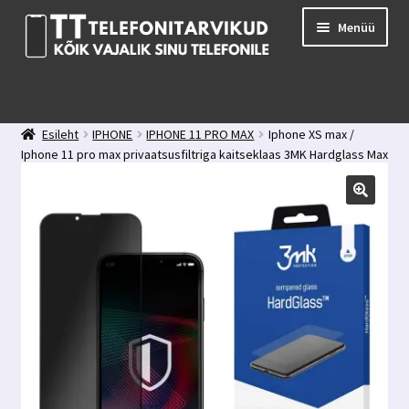
Liigu
Liigu
Menüü
navigeerimisele
sisu
juurde
E-pood
Kuidas valida kaitseklaasi?
Esileht
IPHONE
IPHONE 11 PRO MAX
Iphone XS max /
Minu konto
Iphone 11 pro max privaatsusfiltriga kaitseklaas 3MK Hardglass Max
Ostukorv
Privacy
Kontakt
Tagasiside