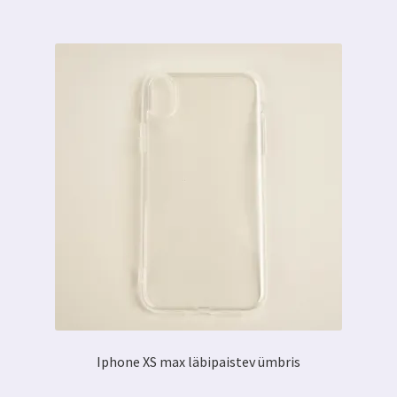
Iphone XS max läbipaistev ümbris