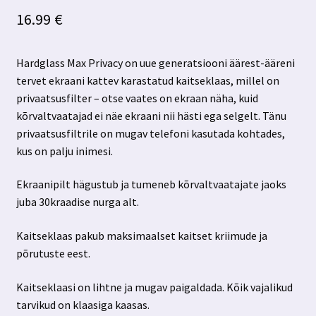
16.99
€
Hardglass Max Privacy on uue generatsiooni äärest-ääreni
tervet ekraani kattev karastatud kaitseklaas, millel on
privaatsusfilter – otse vaates on ekraan näha, kuid
kõrvaltvaatajad ei näe ekraani nii hästi ega selgelt. Tänu
privaatsusfiltrile on mugav telefoni kasutada kohtades,
kus on palju inimesi.
Ekraanipilt hägustub ja tumeneb kõrvaltvaatajate jaoks
juba 30kraadise nurga alt.
Kaitseklaas pakub maksimaalset kaitset kriimude ja
põrutuste eest.
Kaitseklaasi on lihtne ja mugav paigaldada. Kõik vajalikud
tarvikud on klaasiga kaasas.