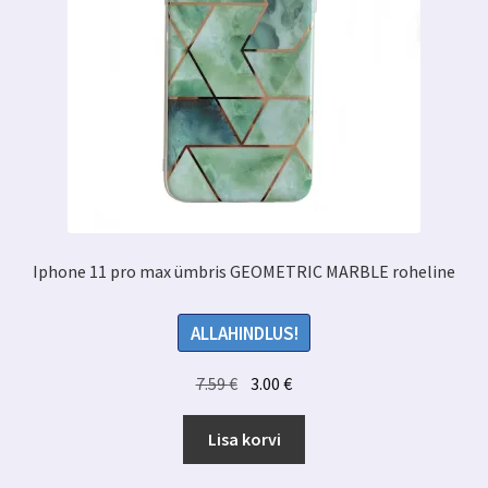
Iphone 11 pro max ümbris GEOMETRIC MARBLE roheline
ALLAHINDLUS!
Algne
Praegune
7.59
€
3.00
€
hind
hind
oli:
on:
Lisa korvi
7.59 €.
3.00 €.