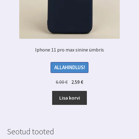
Iphone 11 pro max sinine ümbris
ALLAHINDLUS!
Algne
Praegune
6.00
€
2.59
€
hind
hind
oli:
on:
Lisa korvi
6.00 €.
2.59 €.
Seotud tooted