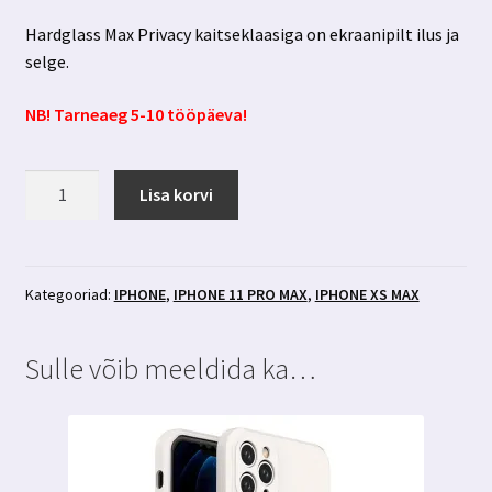
Hardglass Max Privacy kaitseklaasiga on ekraanipilt ilus ja
selge.
NB! Tarneaeg 5-10 tööpäeva!
Iphone
Lisa korvi
XS
max
/
Iphone
Kategooriad:
IPHONE
,
IPHONE 11 PRO MAX
,
IPHONE XS MAX
11
pro
Sulle võib meeldida ka…
max
privaatsusfiltriga
kaitseklaas
3MK
Hardglass