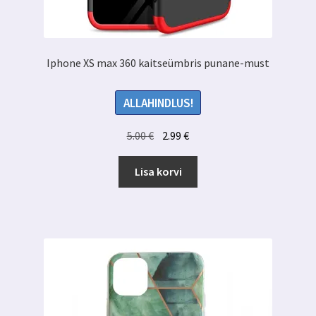
Iphone XS max 360 kaitseümbris punane-must
ALLAHINDLUS!
Algne
Praegune
5.00
€
2.99
€
hind
hind
oli:
on:
Lisa korvi
5.00 €.
2.99 €.