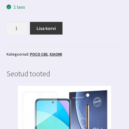
1 laos
Poco
Lisa korvi
C65
kaitseklaas
3mk
FlexibleGlass
Kategooriad:
POCO C65
,
XIAOMI
kogus
Seotud tooted