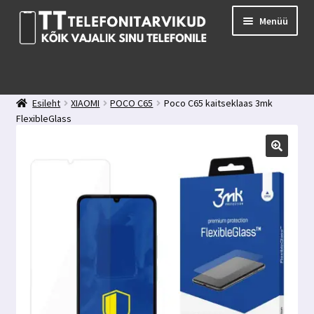
Liigu
Liigu
Menüü
navigeerimisele
sisu
juurde
E-pood
Kuidas valida kaitseklaasi?
Esileht
XIAOMI
POCO C65
Poco C65 kaitseklaas 3mk
Minu konto
FlexibleGlass
Ostukorv
Kontakt
Tagasiside