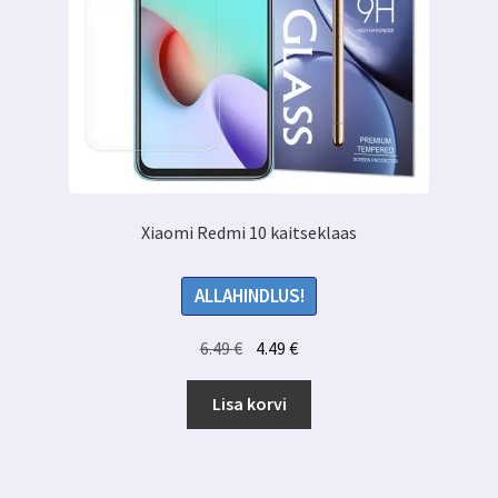
Xiaomi Redmi 10 kaitseklaas
ALLAHINDLUS!
Algne
Praegune
6.49
€
4.49
€
hind
hind
oli:
on:
Lisa korvi
6.49 €.
4.49 €.