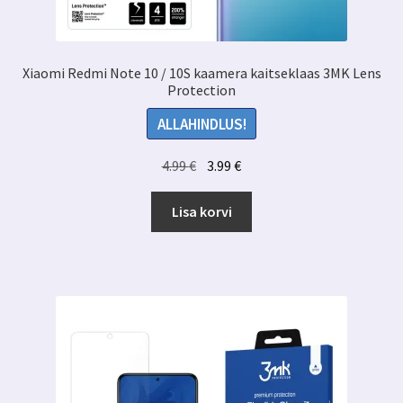
Xiaomi Redmi Note 10 / 10S kaamera kaitseklaas 3MK Lens
Protection
ALLAHINDLUS!
Algne
Praegune
4.99
€
3.99
€
hind
hind
oli:
on:
Lisa korvi
4.99 €.
3.99 €.