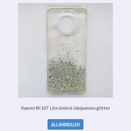
Xiaomi Mi 10T Lite ümbris läbipaistev glitter
ALLAHINDLUS!