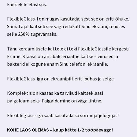
kaitsekile elastsus.
FlexibleGlass-i on mugav kasutada, sest see on eriti õhuke.
Samal ajal kaitseb see väga edukalt Sinu ekraani, muutes
selle 250% tugevamaks.
Tänu keraamilisele kattele ei teki FlexibleGlassile kergesti
kriime. Klaasil on antibakteriaalne kaitse – viirused ja
bakterid ei kogune enam Sinu telefoni ekraanile.
FlexibleGlass-iga on ekraanipilt eriti puhas ja selge.
Komplektis on kaasas ka tarvikud kaitseklaasi
paigaldamiseks. Paigaldamine on väga lihtne.
Flexibleglass-iga saab kasutada ka sõrmejäljelugejat!
KOHE LAOS OLEMAS – kaup kätte 1-2 tööpäevaga!