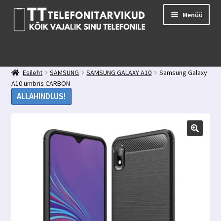
Liigu
Liigu
Menüü
navigeerimisele
sisu
juurde
E-pood
Kuidas valida kaitseklaasi?
Esileht
SAMSUNG
SAMSUNG GALAXY A10
Samsung Galaxy
Minu konto
A10 ümbris CARBON
Ostukorv
ALLAHINDLUS!
Kontakt
Tagasiside