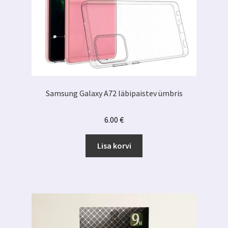
Samsung Galaxy A72 läbipaistev ümbris
6.00
€
Lisa korvi