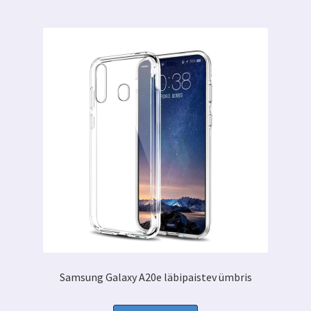
mitu
varianti.
Valikuid
saab
teha
tootelehel.
Samsung Galaxy A20e läbipaistev ümbris