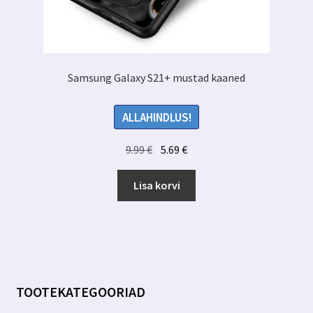
Samsung Galaxy S21+ mustad kaaned
ALLAHINDLUS!
Algne
Praegune
9.99
€
5.69
€
hind
hind
oli:
on:
Lisa korvi
9.99 €.
5.69 €.
TOOTEKATEGOORIAD