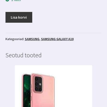
Samsung
Lisa korvi
Galaxy
A10
ümbris
CARBON
Kategooriad:
SAMSUNG
,
SAMSUNG GALAXY A10
kogus
Seotud tooted