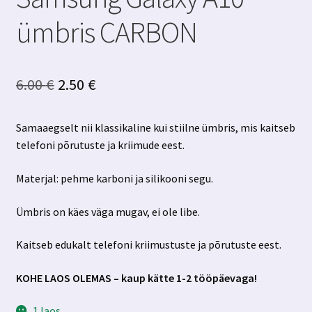
ümbris CARBON
Algne
Praegune
6.00
€
2.50
€
hind
hind
Samaaegselt nii klassikaline kui stiilne ümbris, mis kaitseb
oli:
on:
telefoni põrutuste ja kriimude eest.
6.00 €.
2.50 €.
Materjal: pehme karboni ja silikooni segu.
Ümbris on käes väga mugav, ei ole libe.
Kaitseb edukalt telefoni kriimustuste ja põrutuste eest.
KOHE LAOS OLEMAS – kaup kätte 1-2 tööpäevaga!
1 laos