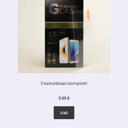
3 kaitseklaasi komplekt
9.99
€
Sellel
Vali
tootel
on