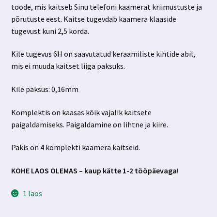
toode, mis kaitseb Sinu telefoni kaamerat kriimustuste ja
põrutuste eest. Kaitse tugevdab kaamera klaaside
tugevust kuni 2,5 korda.
Kile tugevus 6H on saavutatud keraamiliste kihtide abil,
mis ei muuda kaitset liiga paksuks.
Kile paksus: 0,16mm
Komplektis on kaasas kõik vajalik kaitsete
paigaldamiseks. Paigaldamine on lihtne ja kiire.
Pakis on 4 komplekti kaamera kaitseid.
KOHE LAOS OLEMAS – kaup kätte 1-2 tööpäevaga!
1 laos