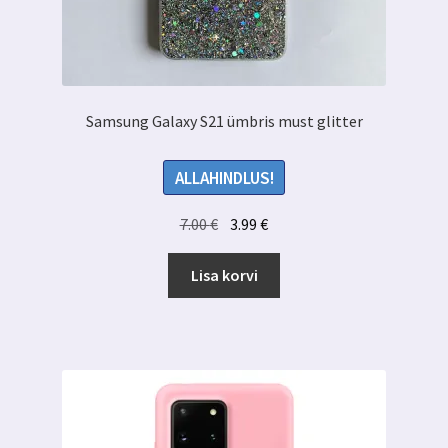
Samsung Galaxy S21 ümbris must glitter
ALLAHINDLUS!
Algne
Praegune
7.00
€
3.99
€
hind
hind
oli:
on:
Lisa korvi
7.00 €.
3.99 €.