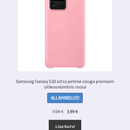
Samsung Galaxy S20 ultra pehme sisuga premium
silikoonümbris roosa
ALLAHINDLUS!
Algne
Praegune
7.09
€
3.99
€
hind
hind
oli:
on:
Lisa korvi