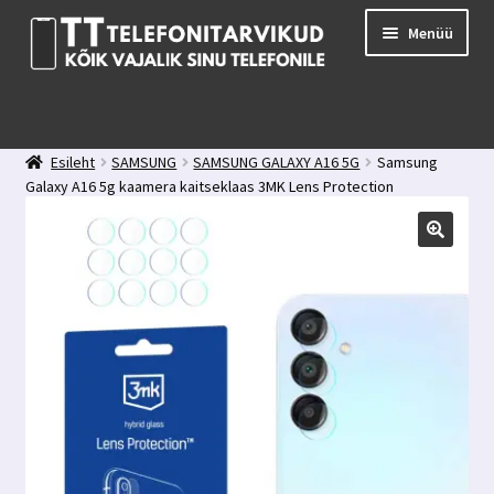
Liigu
Liigu
Menüü
navigeerimisele
sisu
juurde
E-pood
Kuidas valida kaitseklaasi?
Esileht
SAMSUNG
SAMSUNG GALAXY A16 5G
Samsung
Minu konto
Galaxy A16 5g kaamera kaitseklaas 3MK Lens Protection
Ostukorv
Kontakt
Tagasiside