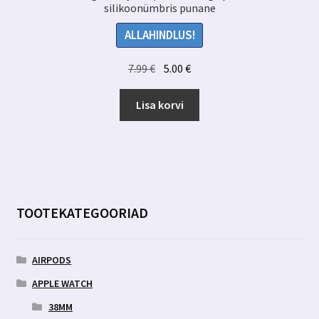
silikoonümbris punane
ALLAHINDLUS!
Algne
Praegune
7.99
€
5.00
€
hind
hind
oli:
on:
Lisa korvi
7.99 €.
5.00 €.
TOOTEKATEGOORIAD
AIRPODS
APPLE WATCH
38MM