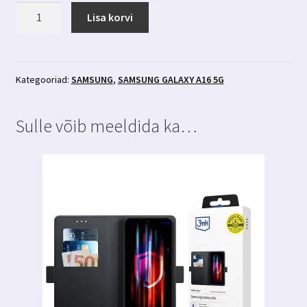
Samsung
Lisa korvi
Galaxy
A16
5g
kaamera
Kategooriad:
SAMSUNG
,
SAMSUNG GALAXY A16 5G
kaitseklaas
3MK
Sulle võib meeldida ka…
Lens
Protection
kogus