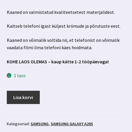
hind
hind
Kaaned on valmistatud kvaliteetsetest materjalidest.
oli:
on:
8.99 €.
2.99 €.
Kaitseb telefoni igast küljest kriimude ja põrutuste eest.
Kaaned on võimalik voltida nii, et telefonist on võimalik
vaadata filmi ilma telefoni käes hoidmata.
KOHE LAOS OLEMAS – kaup kätte 1-2 tööpäevaga!
1 laos
Samsung
Lisa korvi
Galaxy
A20S
clear
view
Kategooriad:
SAMSUNG
,
SAMSUNG GALAXY A20S
mustad