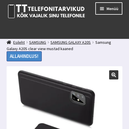
Liigu
Liigu
Menüü
navigeerimisele
sisu
juurde
E-pood
Kuidas valida kaitseklaasi?
Esileht
SAMSUNG
SAMSUNG GALAXY A20S
Samsung
Minu konto
Galaxy A20S clear view mustad kaaned
Ostukorv
ALLAHINDLUS!
Kontakt
Tagasiside