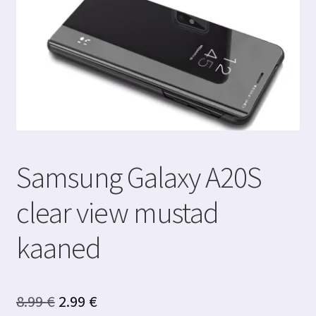
Samsung Galaxy A20S
clear view mustad
kaaned
Algne
Praegune
8.99
€
2.99
€