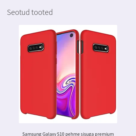
kaaned
Seotud tooted
kogus
Samsung Galaxy S10 pehme sisuga premium