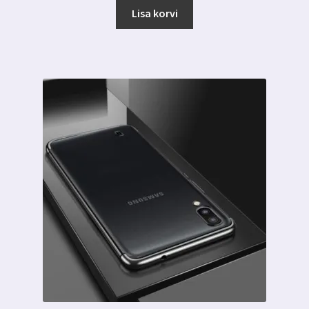
oli:
on:
Lisa korvi
6.00 €.
2.99 €.