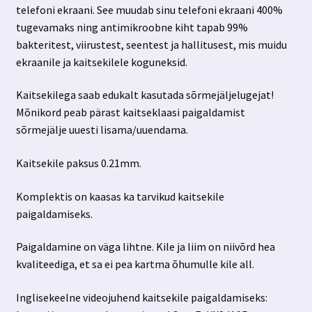
telefoni ekraani. See muudab sinu telefoni ekraani 400%
tugevamaks ning antimikroobne kiht tapab 99%
bakteritest, viirustest, seentest ja hallitusest, mis muidu
ekraanile ja kaitsekilele koguneksid.
Kaitsekilega saab edukalt kasutada sõrmejäljelugejat!
Mõnikord peab pärast kaitseklaasi paigaldamist
sõrmejälje uuesti lisama/uuendama.
Kaitsekile paksus 0.21mm.
Komplektis on kaasas ka tarvikud kaitsekile
paigaldamiseks.
Paigaldamine on väga lihtne. Kile ja liim on niivõrd hea
kvaliteediga, et sa ei pea kartma õhumulle kile all.
Inglisekeelne videojuhend kaitsekile paigaldamiseks: