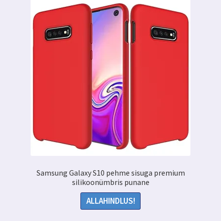
Valikuid
saab
teha
tootelehel.
Samsung Galaxy S10 pehme sisuga premium
silikoonümbris punane
ALLAHINDLUS!