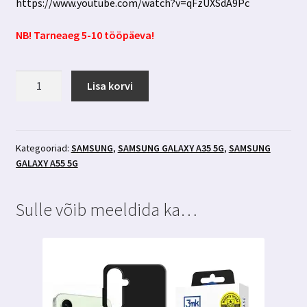
https://www.youtube.com/watch?v=qFzUXSdA9Pc
NB! Tarneaeg 5-10 tööpäeva!
Samsung
Lisa korvi
Galaxy
A35
5g/A55
5g
Kategooriad:
SAMSUNG
,
SAMSUNG GALAXY A35 5G
,
SAMSUNG
GALAXY A55 5G
kaitsekile
3mk
Silverprotection+
Sulle võib meeldida ka…
kogus