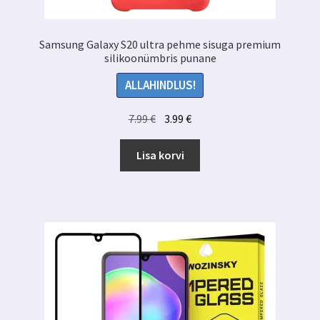
Samsung Galaxy S20 ultra pehme sisuga premium
silikoonümbris punane
ALLAHINDLUS!
Algne
Praegune
7.99
€
3.99
€
hind
hind
oli:
on:
Lisa korvi
7.99 €.
3.99 €.