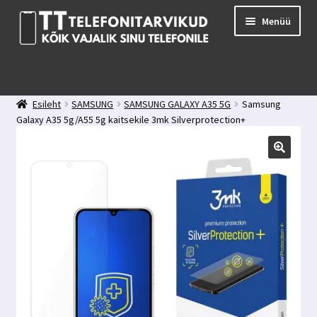
Liigu
Liigu
Menüü
navigeerimisele
sisu
juurde
E-pood
Kuidas valida kaitseklaasi?
Esileht
SAMSUNG
SAMSUNG GALAXY A35 5G
Samsung
Minu konto
Galaxy A35 5g/A55 5g kaitsekile 3mk Silverprotection+
Ostukorv
Kontakt
Tagasiside