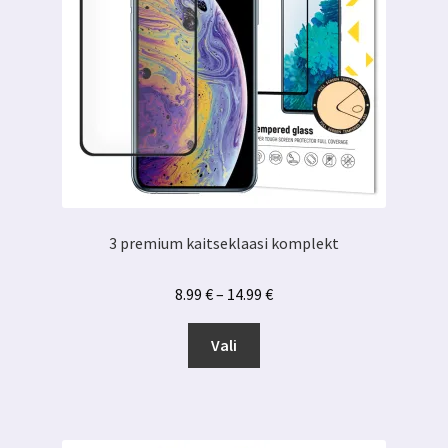
3 premium kaitseklaasi komplekt
Hinnavahemik:
8.99
€
–
14.99
€
8.99 €
Sellel
kuni
Vali
tootel
14.99 €
on
mitu
varianti.