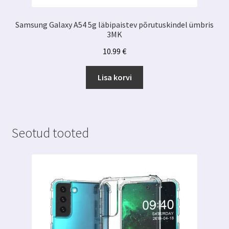
Samsung Galaxy A54 5g läbipaistev põrutuskindel ümbris
3MK
10.99
€
Lisa korvi
Seotud tooted