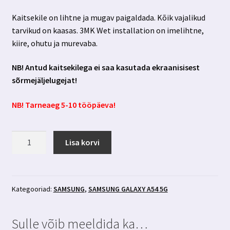
Kaitsekile on lihtne ja mugav paigaldada. Kõik vajalikud
tarvikud on kaasas. 3MK Wet installation on imelihtne,
kiire, ohutu ja murevaba.
NB! Antud kaitsekilega ei saa kasutada ekraanisisest
sõrmejäljelugejat!
NB! Tarneaeg 5-10 tööpäeva!
Samsung
Lisa korvi
Galaxy
A54
5g
privaatsusfiltriga
Kategooriad:
SAMSUNG
,
SAMSUNG GALAXY A54 5G
kaitsekile
3MK
Sulle võib meeldida ka…
Silky