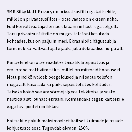
3MK Silky Matt Privacy on privaatsusfiltriga kaitsekile,
millel on privaatsusfilter – otse vaates on ekraan näha,
kuid kõrvaltvaatajad ei näe ekraani nii hästi ega selgelt.
Tänu privaatsusfiltrile on mugav telefoni kasutada
kohtades, kus on palju inimesi. Ekraanipilt hägustub ja
tumeneb kõrvaltvaatajate jaoks juba 30kraadise nurga alt.
Kaitsekilel on otse vaadates täiuslik läbipaistvus ja
erakordne matt viimistlus, millel on mitmeid boonuseid.
Matt pind kõrvaldab peegeldused ja nii saate telefoni
mugavalt kasutada ka päikesepaistelistes kohtades.
Teiseks hoiab see ära sõrmejälgede tekkimise ja saate
nautida alati puhast ekraani. Kolmandaks tagab kaitsekile
väga hea puutetundlikkuse.
Kaitsekile pakub maksimaalset kaitset kriimude ja muude
kahjustuste eest. Tugevdab ekraani 250%.