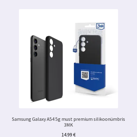
Matt
Privacy
kogus
Samsung Galaxy A54 5g must premium silikoonümbris
3MK
14.99
€