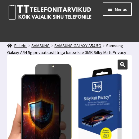
Liigu
Liigu
Menüü
navigeerimisele
sisu
juurde
E-pood
Kuidas valida kaitseklaasi?
Esileht
SAMSUNG
SAMSUNG GALAXY A54 5G
Samsung
Minu konto
Galaxy A54 5g privaatsusfiltriga kaitsekile 3MK Silky Matt Privacy
Ostukorv
Kontakt
Tagasiside