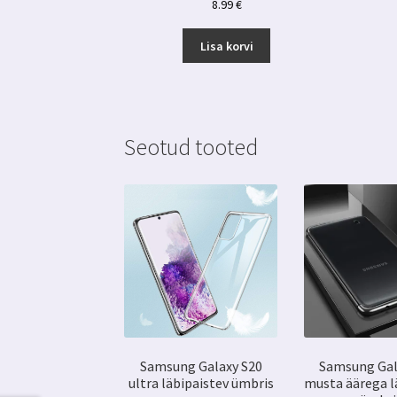
8.99
€
Lisa korvi
Seotud tooted
Samsung Galaxy S20
Samsung Gal
ultra läbipaistev ümbris
musta äärega l