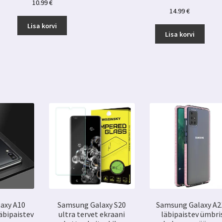
10.99
€
14.99
€
Lisa korvi
Lisa korvi
axy A10
Samsung Galaxy S20
Samsung Galaxy A2
äbipaistev
ultra tervet ekraani
läbipaistev ümbri