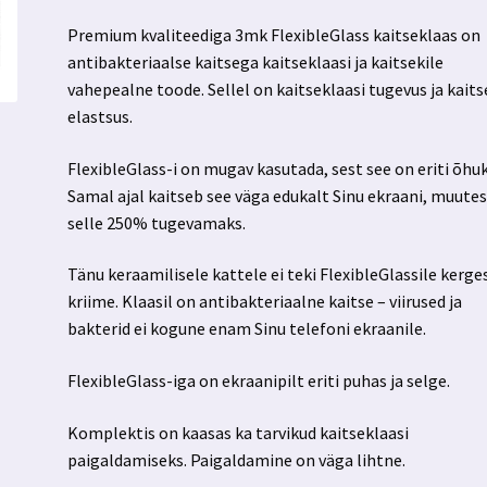
Premium kvaliteediga 3mk FlexibleGlass kaitseklaas on
antibakteriaalse kaitsega kaitseklaasi ja kaitsekile
vahepealne toode. Sellel on kaitseklaasi tugevus ja kaits
elastsus.
FlexibleGlass-i on mugav kasutada, sest see on eriti õhuk
Samal ajal kaitseb see väga edukalt Sinu ekraani, muute
selle 250% tugevamaks.
Tänu keraamilisele kattele ei teki FlexibleGlassile kerge
kriime. Klaasil on antibakteriaalne kaitse – viirused ja
bakterid ei kogune enam Sinu telefoni ekraanile.
FlexibleGlass-iga on ekraanipilt eriti puhas ja selge.
Komplektis on kaasas ka tarvikud kaitseklaasi
paigaldamiseks. Paigaldamine on väga lihtne.