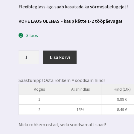
Flexibleglass-iga saab kasutada ka sõrmejäljelugejat!
KOHE LAOS OLEMAS – kaup kätte 1-2 tööpäevaga!
3 laos
Samsung
Lisa korvi
Galaxy
A57
5g
Säästunipp! Osta rohkem = soodsam hind!
kaitseklaas
Kogus
Allahindlus
Hind (1tk)
3mk
FlexibleGlass
1
-
9.99
€
kogus
2
15%
8.49
€
Mida rohkem ostad, seda soodsamalt saad!