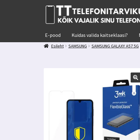
Liigu
Liigu
navigeerimisele
sisu
juurde
E-pood
Kuidas valida kaitseklaasi?
Esileht
SAMSUNG
SAMSUNG GALAXY A57 5G