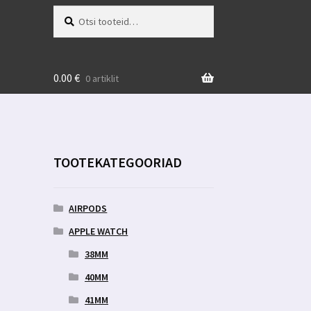
Otsi:
Otsi
0.00
€
0 artiklit
TOOTEKATEGOORIAD
AIRPODS
APPLE WATCH
38MM
40MM
41MM