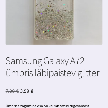
Samsung Galaxy A72
ümbris läbipaistev glitter
Algne
Praegune
7.00
€
3.99
€
hind
hind
Ümbrise tagumine osa on valmistatud tugevamast
oli:
on: