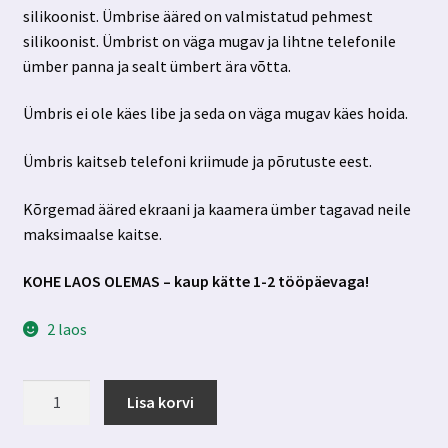
silikoonist. Ümbrise ääred on valmistatud pehmest
7.00 €.
3.99 €.
silikoonist. Ümbrist on väga mugav ja lihtne telefonile
ümber panna ja sealt ümbert ära võtta.
Ümbris ei ole käes libe ja seda on väga mugav käes hoida.
Ümbris kaitseb telefoni kriimude ja põrutuste eest.
Kõrgemad ääred ekraani ja kaamera ümber tagavad neile
maksimaalse kaitse.
KOHE LAOS OLEMAS – kaup kätte 1-2 tööpäevaga!
2 laos
Samsung
Lisa korvi
Galaxy
A72