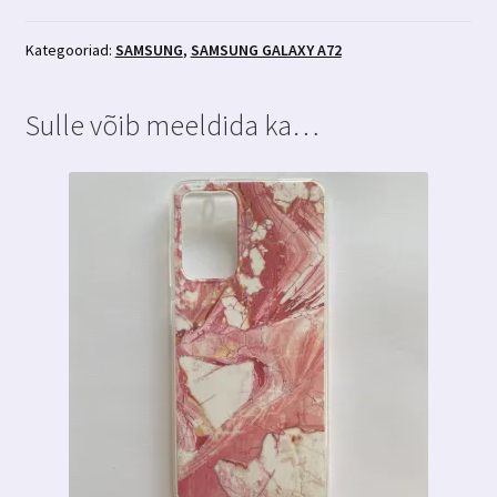
ümbris
läbipaistev
Kategooriad:
SAMSUNG
,
SAMSUNG GALAXY A72
glitter
kogus
Sulle võib meeldida ka…