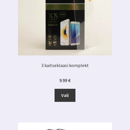
3 kaitseklaasi komplekt
9.99
€
Sellel
Vali
tootel
on
mitu
varianti.
Valikuid