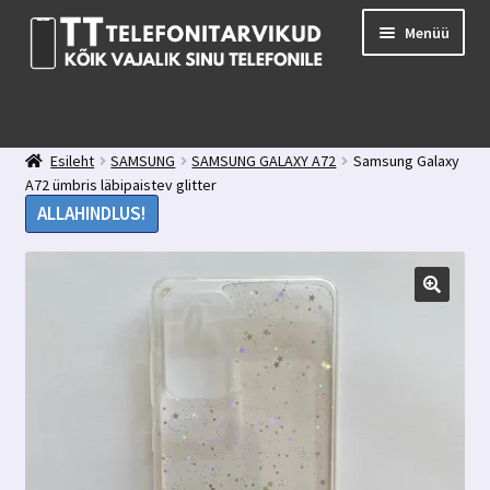
Liigu
Liigu
Menüü
navigeerimisele
sisu
juurde
E-pood
Kuidas valida kaitseklaasi?
Esileht
SAMSUNG
SAMSUNG GALAXY A72
Samsung Galaxy
Minu konto
A72 ümbris läbipaistev glitter
Ostukorv
ALLAHINDLUS!
Kontakt
Tagasiside