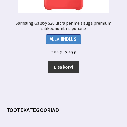
Samsung Galaxy S20 ultra pehme sisuga premium
silikoonümbris punane
ALLAHINDLUS!
Algne
Praegune
7.99
€
3.99
€
hind
hind
oli:
on:
Lisa korvi
7.99 €.
3.99 €.
TOOTEKATEGOORIAD