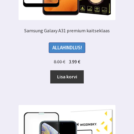
Samsung Galaxy A31 premium kaitseklaas
ALLAHINDLUS!
Algne
Praegune
8.00
€
3.99
€
hind
hind
oli:
on:
Lisa korvi
8.00 €.
3.99 €.