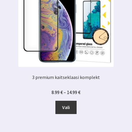
3 premium kaitseklaasi komplekt
Hinnavahemik:
8.99
€
–
14.99
€
8.99 €
Sellel
kuni
Vali
tootel
14.99 €
on
mitu