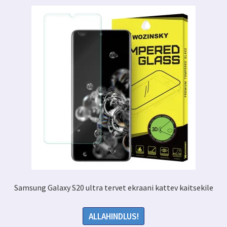
varianti.
Valikuid
saab
teha
tootelehel.
Samsung Galaxy S20 ultra tervet ekraani kattev kaitsekile
ALLAHINDLUS!