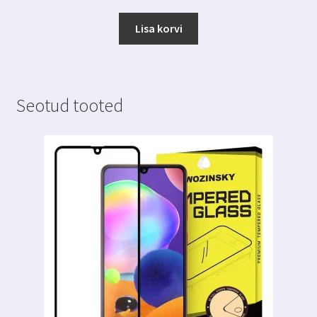
hind
hind
oli:
on:
Lisa korvi
7.00 €.
3.00 €.
Seotud tooted