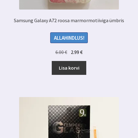
Samsung Galaxy A72 roosa marmormotiiviga ümbris
ALLAHINDLUS!
Algne
Praegune
6.00
€
2.99
€
hind
hind
oli:
on:
Lisa korvi
6.00 €.
2.99 €.