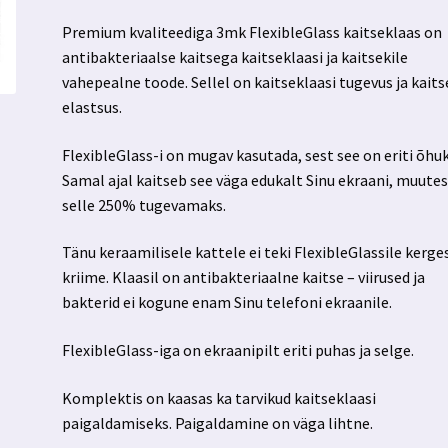
Premium kvaliteediga 3mk FlexibleGlass kaitseklaas on
antibakteriaalse kaitsega kaitseklaasi ja kaitsekile
vahepealne toode. Sellel on kaitseklaasi tugevus ja kaits
elastsus.
FlexibleGlass-i on mugav kasutada, sest see on eriti õhuk
Samal ajal kaitseb see väga edukalt Sinu ekraani, muute
selle 250% tugevamaks.
Tänu keraamilisele kattele ei teki FlexibleGlassile kerge
kriime. Klaasil on antibakteriaalne kaitse – viirused ja
bakterid ei kogune enam Sinu telefoni ekraanile.
FlexibleGlass-iga on ekraanipilt eriti puhas ja selge.
Komplektis on kaasas ka tarvikud kaitseklaasi
paigaldamiseks. Paigaldamine on väga lihtne.