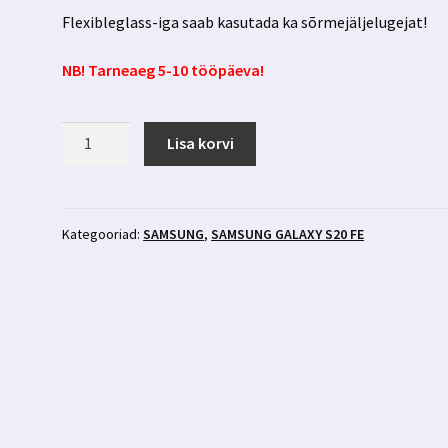
Flexibleglass-iga saab kasutada ka sõrmejäljelugejat!
NB! Tarneaeg 5-10 tööpäeva!
Samsung
Lisa korvi
Galaxy
S20
FE
kaitseklaas
Kategooriad:
SAMSUNG
,
SAMSUNG GALAXY S20 FE
3mk
FlexibleGlass
kogus