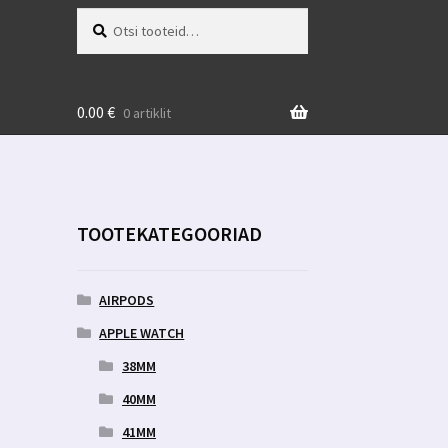
Otsi:
Otsi
0.00
€
0 artiklit
TOOTEKATEGOORIAD
AIRPODS
APPLE WATCH
38MM
40MM
41MM