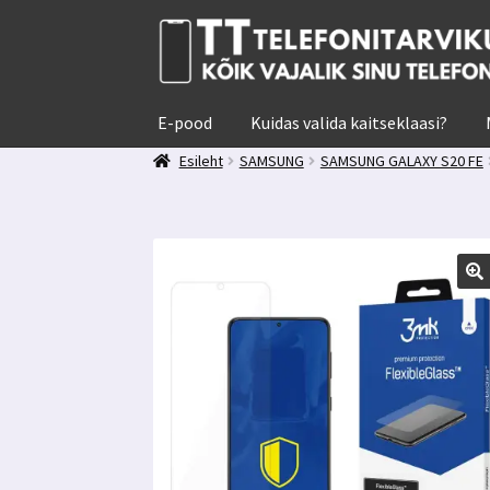
Liigu
Liigu
navigeerimisele
sisu
juurde
E-pood
Kuidas valida kaitseklaasi?
Esileht
SAMSUNG
SAMSUNG GALAXY S20 FE