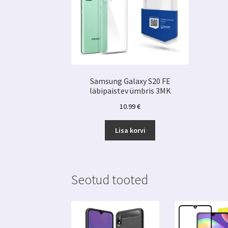
Samsung Galaxy S20 FE
läbipaistev ümbris 3MK
10.99
€
Lisa korvi
Seotud tooted