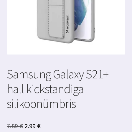
Samsung Galaxy S21+
hall kickstandiga
silikoonümbris
Algne
Praegune
7.89
€
2.99
€