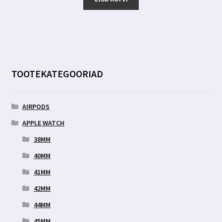
7.00 €.
2.99 €.
TOOTEKATEGOORIAD
AIRPODS
APPLE WATCH
38MM
40MM
41MM
42MM
44MM
45MM