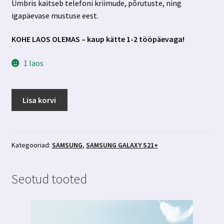
Ümbris kaitseb telefoni kriimude, põrutuste, ning
igapäevase mustuse eest.
KOHE LAOS OLEMAS – kaup kätte 1-2 tööpäevaga!
1 laos
Samsung
Lisa korvi
Galaxy
S21+
hall
kickstandiga
Kategooriad:
SAMSUNG
,
SAMSUNG GALAXY S21+
silikoonümbris
kogus
Seotud tooted