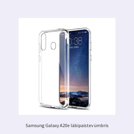
Samsung Galaxy A20e läbipaistev ümbris