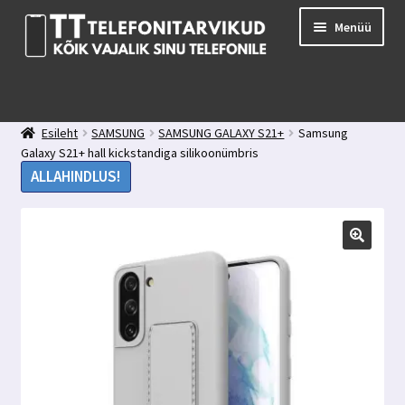
Liigu
Liigu
Menüü
navigeerimisele
sisu
juurde
E-pood
Kuidas valida kaitseklaasi?
Esileht
SAMSUNG
SAMSUNG GALAXY S21+
Samsung
Minu konto
Galaxy S21+ hall kickstandiga silikoonümbris
Ostukorv
ALLAHINDLUS!
Kontakt
Tagasiside