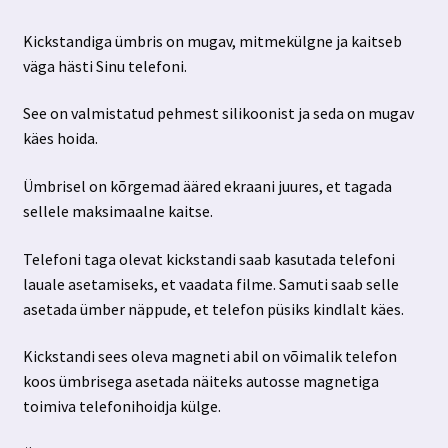
hind
hind
Kickstandiga ümbris on mugav, mitmekülgne ja kaitseb
oli:
on:
väga hästi Sinu telefoni.
7.89 €.
2.99 €.
See on valmistatud pehmest silikoonist ja seda on mugav
käes hoida.
Ümbrisel on kõrgemad ääred ekraani juures, et tagada
sellele maksimaalne kaitse.
Telefoni taga olevat kickstandi saab kasutada telefoni
lauale asetamiseks, et vaadata filme. Samuti saab selle
asetada ümber näppude, et telefon püsiks kindlalt käes.
Kickstandi sees oleva magneti abil on võimalik telefon
koos ümbrisega asetada näiteks autosse magnetiga
toimiva telefonihoidja külge.