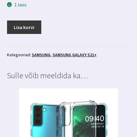
1 laos
Samsung
Lisa korvi
Galaxy
S21+
Ringke
Air
Kategooriad:
SAMSUNG
,
SAMSUNG GALAXY S21+
heleroosa
ümbris
Sulle võib meeldida ka…
kogus