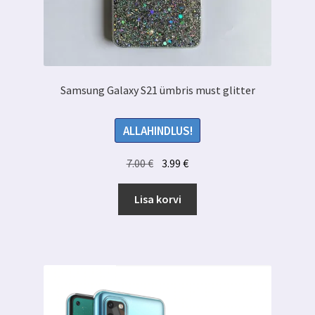
Samsung Galaxy S21 ümbris must glitter
ALLAHINDLUS!
Algne
Praegune
7.00
€
3.99
€
hind
hind
oli:
on:
Lisa korvi
7.00 €.
3.99 €.