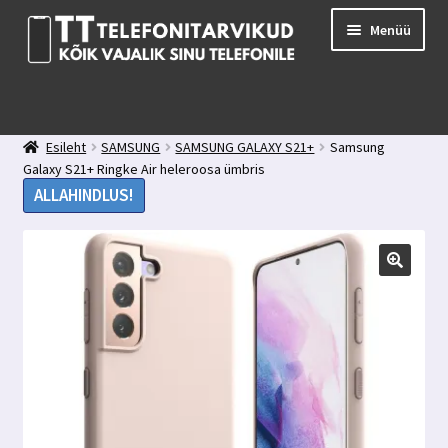
Liigu
Liigu
Menüü
navigeerimisele
sisu
juurde
E-pood
Kuidas valida kaitseklaasi?
Esileht
SAMSUNG
SAMSUNG GALAXY S21+
Samsung
Minu konto
Galaxy S21+ Ringke Air heleroosa ümbris
Ostukorv
ALLAHINDLUS!
Kontakt
Tagasiside