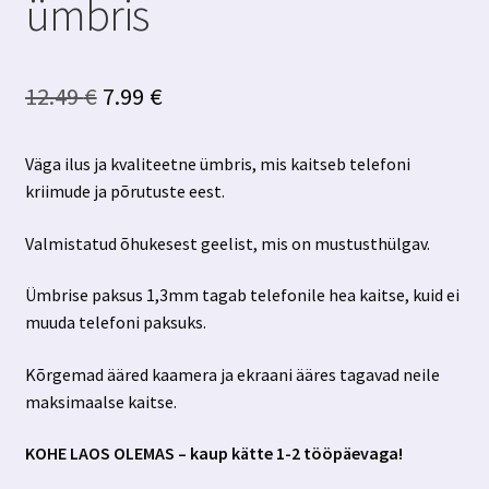
ümbris
Algne
Praegune
12.49
€
7.99
€
hind
hind
Väga ilus ja kvaliteetne ümbris, mis kaitseb telefoni
oli:
on:
kriimude ja põrutuste eest.
12.49 €.
7.99 €.
Valmistatud õhukesest geelist, mis on mustusthülgav.
Ümbrise paksus 1,3mm tagab telefonile hea kaitse, kuid ei
muuda telefoni paksuks.
Kõrgemad ääred kaamera ja ekraani ääres tagavad neile
maksimaalse kaitse.
KOHE LAOS OLEMAS – kaup kätte 1-2 tööpäevaga!