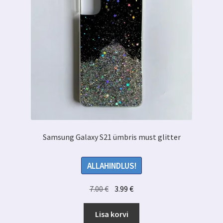
Samsung Galaxy S21 ümbris must glitter
ALLAHINDLUS!
Algne
Praegune
7.00
€
3.99
€
hind
hind
oli:
on:
Lisa korvi