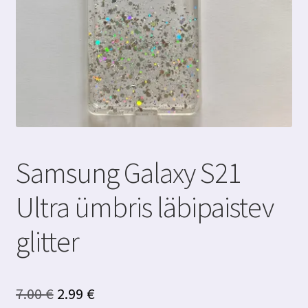
Samsung Galaxy S21
Ultra ümbris läbipaistev
glitter
Algne
Praegune
7.00
€
2.99
€