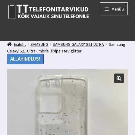
Liigu
Liigu
Menüü
navigeerimisele
sisu
juurde
E-pood
Kuidas valida kaitseklaasi?
Esileht
SAMSUNG
SAMSUNG GALAXY S21 ULTRA
Samsung
Minu konto
Galaxy S21 Ultra ümbris läbipaistev glitter
Ostukorv
ALLAHINDLUS!
Kontakt
Tagasiside