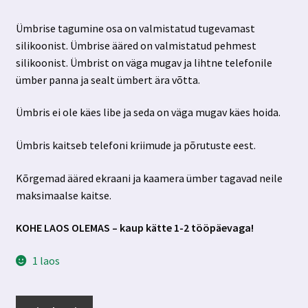
hind
hind
Ümbrise tagumine osa on valmistatud tugevamast
oli:
on:
silikoonist. Ümbrise ääred on valmistatud pehmest
7.00 €.
2.99 €.
silikoonist. Ümbrist on väga mugav ja lihtne telefonile
ümber panna ja sealt ümbert ära võtta.
Ümbris ei ole käes libe ja seda on väga mugav käes hoida.
Ümbris kaitseb telefoni kriimude ja põrutuste eest.
Kõrgemad ääred ekraani ja kaamera ümber tagavad neile
maksimaalse kaitse.
KOHE LAOS OLEMAS – kaup kätte 1-2 tööpäevaga!
1 laos
Samsung