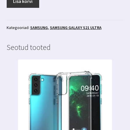
Lisa korvi
Galaxy
S21
Ultra
ümbris
Kategooriad:
SAMSUNG
,
SAMSUNG GALAXY S21 ULTRA
läbipaistev
glitter
Seotud tooted
kogus