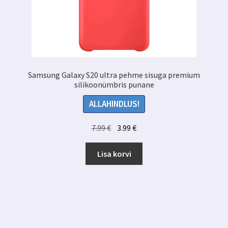
Samsung Galaxy S20 ultra pehme sisuga premium
silikoonümbris punane
ALLAHINDLUS!
Algne
Praegune
7.99
€
3.99
€
hind
hind
oli:
on:
Lisa korvi
7.99 €.
3.99 €.