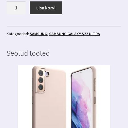
Samsung
Lisa korvi
Galaxy
S22
Ultra
kaamera
Kategooriad:
SAMSUNG
,
SAMSUNG GALAXY S22 ULTRA
kaitseklaas
3MK
Seotud tooted
Lens
Protection
kogus