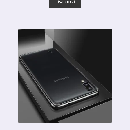
oli:
on:
Lisa korvi
6.00 €.
3.19 €.