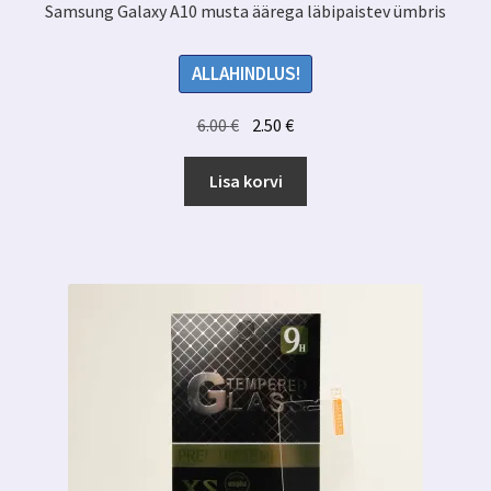
Samsung Galaxy A10 musta äärega läbipaistev ümbris
ALLAHINDLUS!
Algne
Praegune
6.00
€
2.50
€
hind
hind
oli:
on:
Lisa korvi
6.00 €.
2.50 €.