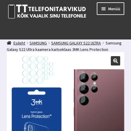
Liigu
Liigu
Menüü
navigeerimisele
sisu
juurde
E-pood
Kuidas valida kaitseklaasi?
Esileht
SAMSUNG
SAMSUNG GALAXY S22 ULTRA
Samsung
Minu konto
Galaxy S22 Ultra kaamera kaitseklaas 3MK Lens Protection
Ostukorv
Kontakt
Tagasiside