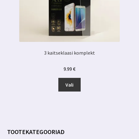
3 kaitseklaasi komplekt
9.99
€
Sellel
Vali
tootel
on
mitu
varianti.
Valikuid
saab
TOOTEKATEGOORIAD
teha