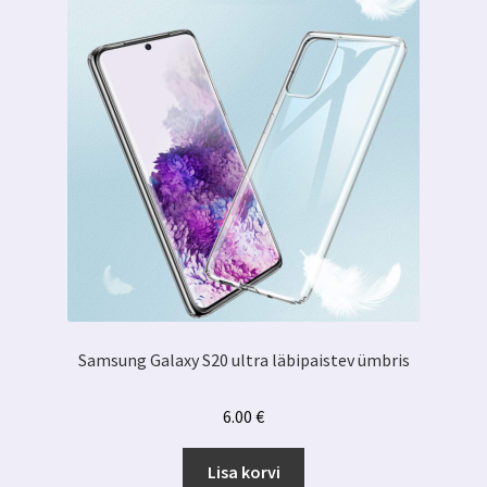
saab
teha
tootelehel.
Samsung Galaxy S20 ultra läbipaistev ümbris
6.00
€
Lisa korvi