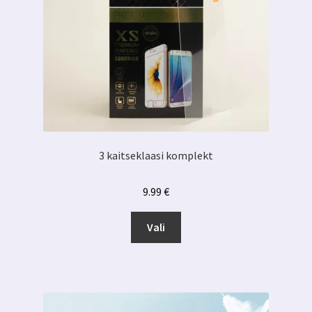
3 kaitseklaasi komplekt
9.99
€
Sellel
Vali
tootel
on
mitu
varianti.
Valikuid