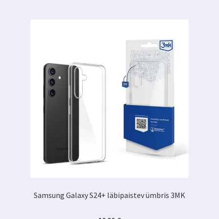
Samsung Galaxy S24+ läbipaistev ümbris 3MK