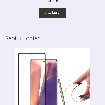
10.99
€
Lisa korvi
Seotud tooted