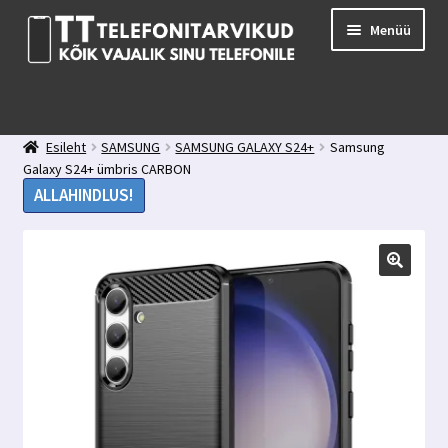
Liigu
Liigu
Menüü
navigeerimisele
sisu
juurde
E-pood
Kuidas valida kaitseklaasi?
Esileht
SAMSUNG
SAMSUNG GALAXY S24+
Samsung
Minu konto
Galaxy S24+ ümbris CARBON
Ostukorv
ALLAHINDLUS!
Kontakt
Tagasiside