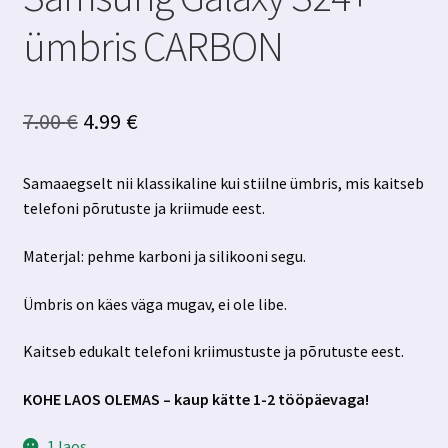
ümbris CARBON
Algne
Praegune
7.00
€
4.99
€
hind
hind
Samaaegselt nii klassikaline kui stiilne ümbris, mis kaitseb
oli:
on:
telefoni põrutuste ja kriimude eest.
7.00 €.
4.99 €.
Materjal: pehme karboni ja silikooni segu.
Ümbris on käes väga mugav, ei ole libe.
Kaitseb edukalt telefoni kriimustuste ja põrutuste eest.
KOHE LAOS OLEMAS – kaup kätte 1-2 tööpäevaga!
1 laos