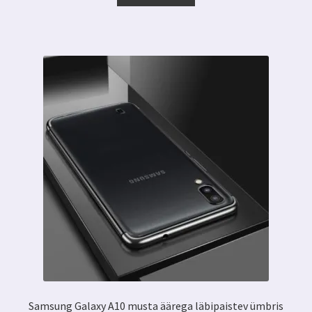
Samsung Galaxy A10 musta äärega läbipaistev ümbris