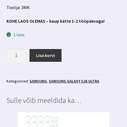
Tootja: 3MK
KOHE LAOS OLEMAS – kaup kätte 1-2 tööpäevaga!
1 laos
Samsung
Lisa korvi
Galaxy
S26
Ultra
ümbris
Kategooriad:
SAMSUNG
,
SAMSUNG GALAXY S26 ULTRA
Magsafe-
ga
Sulle võib meeldida ka…
roheline
3MK
Misty
Magcase