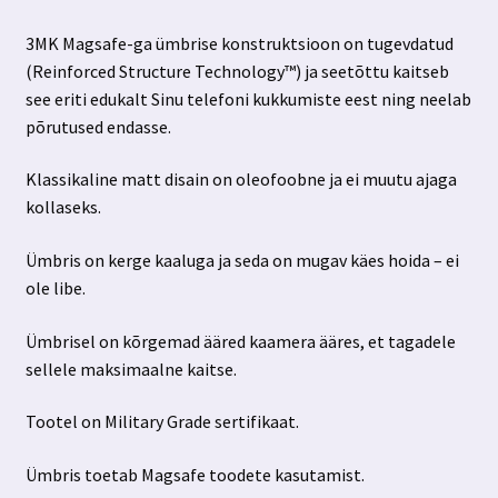
3MK Magsafe-ga ümbrise konstruktsioon on tugevdatud
(Reinforced Structure Technology™) ja seetõttu kaitseb
see eriti edukalt Sinu telefoni kukkumiste eest ning neelab
põrutused endasse.
Klassikaline matt disain on oleofoobne ja ei muutu ajaga
kollaseks.
Ümbris on kerge kaaluga ja seda on mugav käes hoida – ei
ole libe.
Ümbrisel on kõrgemad ääred kaamera ääres, et tagadele
sellele maksimaalne kaitse.
Tootel on Military Grade sertifikaat.
Ümbris toetab Magsafe toodete kasutamist.