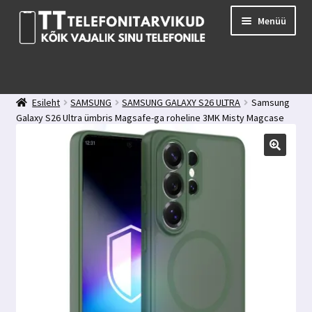
Liigu
Liigu
Menüü
navigeerimisele
sisu
juurde
E-pood
Kuidas valida kaitseklaasi?
Esileht
SAMSUNG
SAMSUNG GALAXY S26 ULTRA
Samsung
Minu konto
Galaxy S26 Ultra ümbris Magsafe-ga roheline 3MK Misty Magcase
Ostukorv
Kontakt
Tagasiside