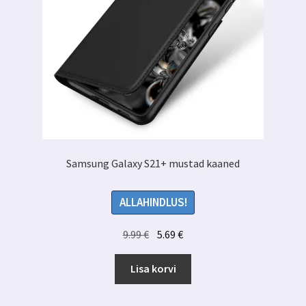
Samsung Galaxy S21+ mustad kaaned
ALLAHINDLUS!
Algne
Praegune
9.99
€
5.69
€
hind
hind
oli:
on:
Lisa korvi
9.99 €.
5.69 €.