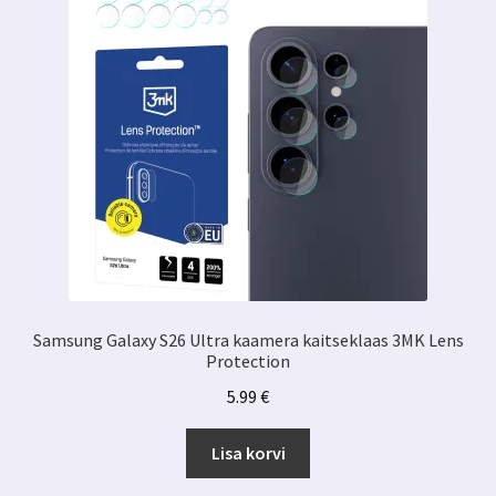
kogus
Samsung Galaxy S26 Ultra kaamera kaitseklaas 3MK Lens
Protection
5.99
€
Lisa korvi