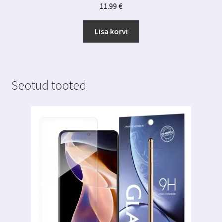
11.99
€
Lisa korvi
Seotud tooted