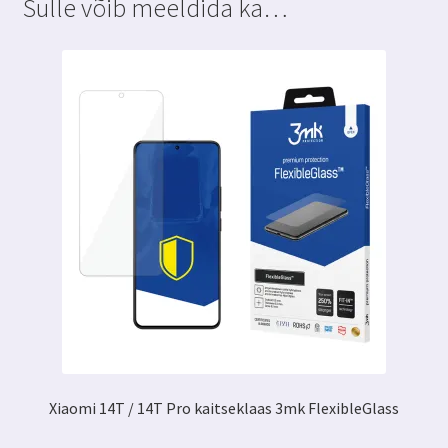
Sulle võib meeldida ka…
3MK
Wallet
Case
kogus
Xiaomi 14T / 14T Pro kaitseklaas 3mk FlexibleGlass