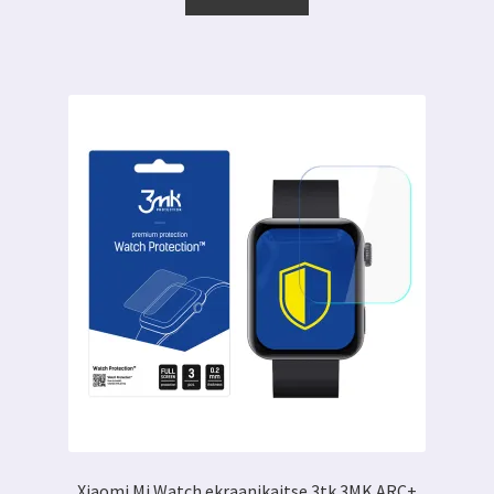
7.00 €.
3.09 €.
Xiaomi Mi Watch ekraanikaitse 3tk 3MK ARC+