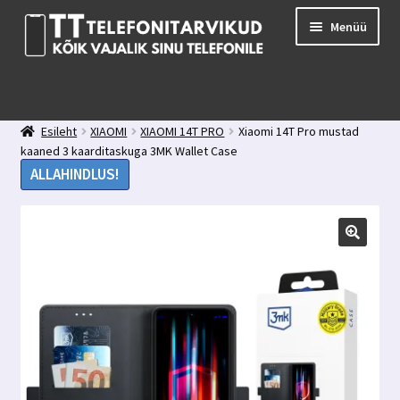
Liigu
Liigu
Menüü
navigeerimisele
sisu
juurde
E-pood
Kuidas valida kaitseklaasi?
Esileht
XIAOMI
XIAOMI 14T PRO
Xiaomi 14T Pro mustad
Minu konto
kaaned 3 kaarditaskuga 3MK Wallet Case
Ostukorv
ALLAHINDLUS!
Kontakt
Tagasiside