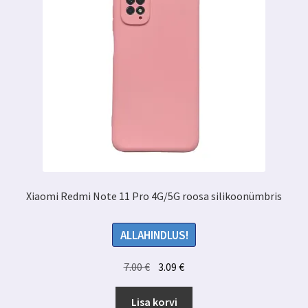
Xiaomi Redmi Note 11 Pro 4G/5G roosa silikoonümbris
ALLAHINDLUS!
Algne
Praegune
7.00
€
3.09
€
hind
hind
oli:
on:
Lisa korvi