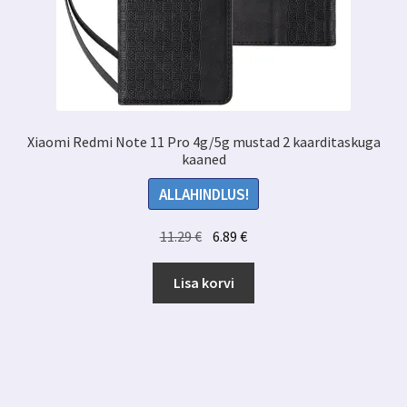
Xiaomi Redmi Note 11 Pro 4g/5g mustad 2 kaarditaskuga
kaaned
ALLAHINDLUS!
Algne
Praegune
11.29
€
6.89
€
hind
hind
oli:
on:
Lisa korvi
11.29 €.
6.89 €.