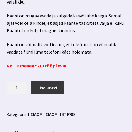
vajalikku.
Kaani on mugav avada ja sulgeda kasvõi ühe käega. Samal
ajal võid olla kindel, et asjad kaante taskutest välja ei kuku.
Kaantel on küljel magnetkinnitus.
Kaani on võimalik voltida nii, et telefonist on võimalik
vaadata filmi ilma telefoni käes hoidmata.
NB! Tarneaeg 5-10 tööpäeva!
Xiaomi
Lisa korvi
14T
Pro
mustad
kaaned
Kategooriad:
XIAOMI
,
XIAOMI 14T PRO
3
kaarditaskuga