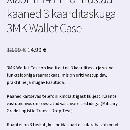
kaaned 3 kaarditaskuga
3MK Wallet Case
Algne
Praegune
18.99
€
14.99
€
hind
hind
3MK Wallet Case on kvaliteetne 3 kaarditasku ja stand-
oli:
on:
funktsiooniga raamatkaas, mis on eriti vastupidav,
18.99 €.
14.99 €.
praktiline ja mugav kasutada.
Kaaned kaitsevad telefoni kindlalt igast küljest. Kaante
vastupidavus on tõestatud vastavate testidega (Military
Grade Logistic Transit Drop Test).
Kaantel on 3 taskut, kus hoida kaarte, sularaha või muud