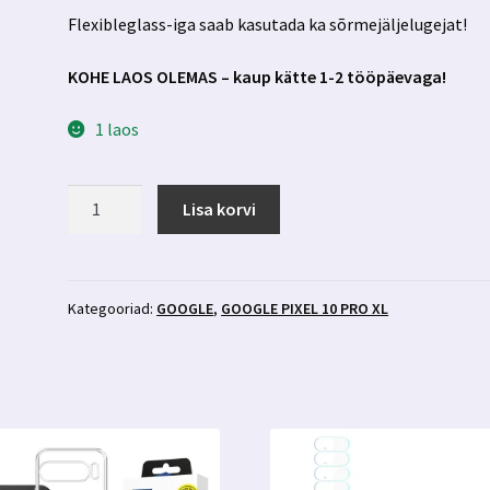
Flexibleglass-iga saab kasutada ka sõrmejäljelugejat!
KOHE LAOS OLEMAS – kaup kätte 1-2 tööpäevaga!
1 laos
Google
Lisa korvi
Pixel
10
Pro
XL
Kategooriad:
GOOGLE
,
GOOGLE PIXEL 10 PRO XL
kaitseklaas
3mk
FlexibleGlass
kogus