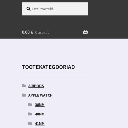
Otsi:
Otsi
0.00
€
0 artiklit
TOOTEKATEGOORIAD
AIRPODS
APPLE WATCH
38MM
40MM
41MM