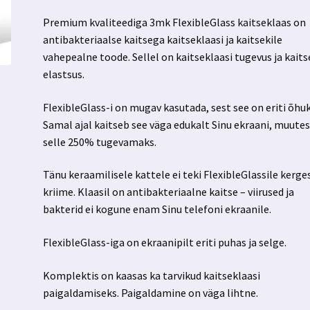
Premium kvaliteediga 3mk FlexibleGlass kaitseklaas on
antibakteriaalse kaitsega kaitseklaasi ja kaitsekile
vahepealne toode. Sellel on kaitseklaasi tugevus ja kaits
elastsus.
FlexibleGlass-i on mugav kasutada, sest see on eriti õhuk
Samal ajal kaitseb see väga edukalt Sinu ekraani, muute
selle 250% tugevamaks.
Tänu keraamilisele kattele ei teki FlexibleGlassile kerge
kriime. Klaasil on antibakteriaalne kaitse – viirused ja
bakterid ei kogune enam Sinu telefoni ekraanile.
FlexibleGlass-iga on ekraanipilt eriti puhas ja selge.
Komplektis on kaasas ka tarvikud kaitseklaasi
paigaldamiseks. Paigaldamine on väga lihtne.