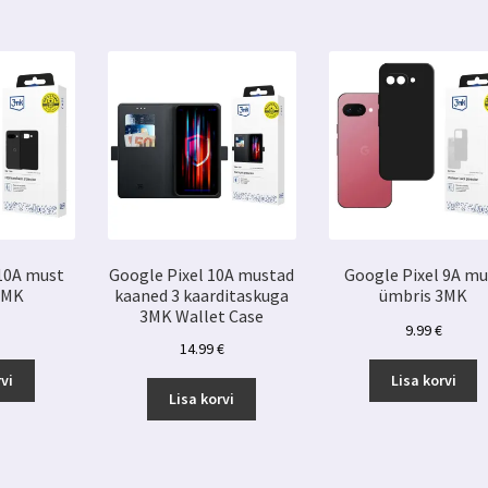
 10A must
Google Pixel 10A mustad
Google Pixel 9A mu
3MK
kaaned 3 kaarditaskuga
ümbris 3MK
3MK Wallet Case
9.99
€
14.99
€
vi
Lisa korvi
Lisa korvi