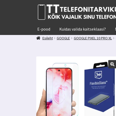
Liigu
Liigu
navigeerimisele
sisu
juurde
E-pood
Kuidas valida kaitseklaasi?
Esileht
GOOGLE
GOOGLE PIXEL 10 PRO XL