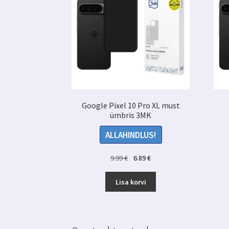
Google Pixel 10 Pro XL must
ümbris 3MK
ALLAHINDLUS!
Algne
Praegune
9.99
€
6.89
€
hind
hind
oli:
on:
Lisa korvi
9.99 €.
6.89 €.