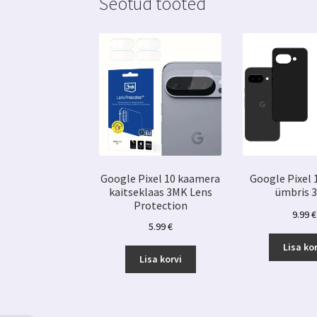
Seotud tooted
Google Pixel 10 kaamera
Google Pixel
kaitseklaas 3MK Lens
ümbris 
Protection
9.99
€
5.99
€
Lisa kor
Lisa korvi