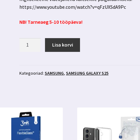
https://www.youtube.com/watch?v=qFzUXSdA9Pc
NB! Tarneaeg 5-10 tööpäeva!
Samsung
Lisa korvi
Galaxy
S25
kaitsekile
3mk
Kategooriad:
SAMSUNG
,
SAMSUNG GALAXY S25
Silverprotection+
kogus