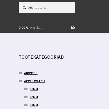
Otsi:
Otsi
0.00
€
0 artiklit
TOOTEKATEGOORIAD
AIRPODS
APPLE WATCH
38MM
40MM
41MM