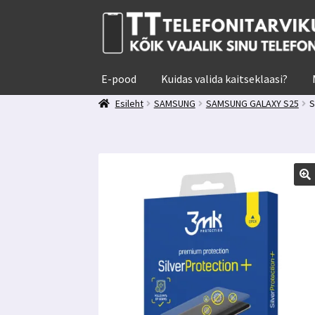
Liigu
Liigu
navigeerimisele
sisu
juurde
E-pood
Kuidas valida kaitseklaasi?
Esileht
SAMSUNG
SAMSUNG GALAXY S25
S