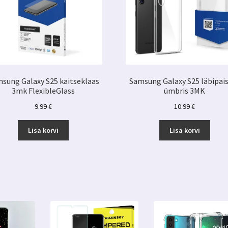
sung Galaxy S25 kaitseklaas
Samsung Galaxy S25 läbipai
3mk FlexibleGlass
ümbris 3MK
9.99
€
10.99
€
Lisa korvi
Lisa korvi