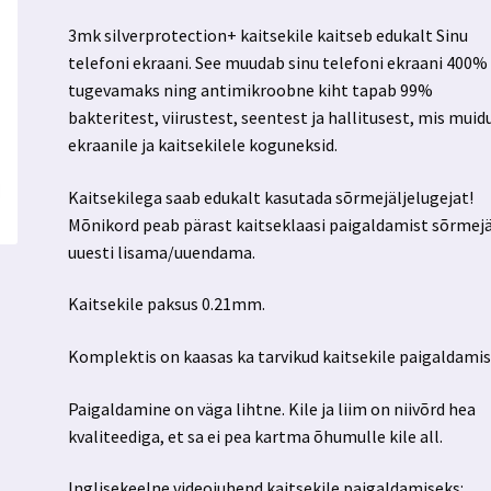
3mk silverprotection+ kaitsekile kaitseb edukalt Sinu
telefoni ekraani. See muudab sinu telefoni ekraani 400%
tugevamaks ning antimikroobne kiht tapab 99%
bakteritest, viirustest, seentest ja hallitusest, mis muid
ekraanile ja kaitsekilele koguneksid.
Kaitsekilega saab edukalt kasutada sõrmejäljelugejat!
Mõnikord peab pärast kaitseklaasi paigaldamist sõrmejä
uuesti lisama/uuendama.
Kaitsekile paksus 0.21mm.
Komplektis on kaasas ka tarvikud kaitsekile paigaldamis
Paigaldamine on väga lihtne. Kile ja liim on niivõrd hea
kvaliteediga, et sa ei pea kartma õhumulle kile all.
Inglisekeelne videojuhend kaitsekile paigaldamiseks: