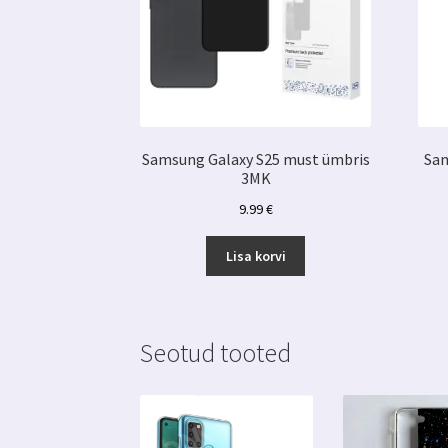
Samsung Galaxy S25 must ümbris
Sam
3MK
9.99
€
Lisa korvi
Seotud tooted