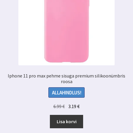
Iphone 11 pro max pehme sisuga premium silikoonümbris
roosa
ALLAHINDLUS!
Algne
Praegune
6.99
€
3.19
€
hind
hind
oli:
on:
Lisa korvi
6.99 €.
3.19 €.