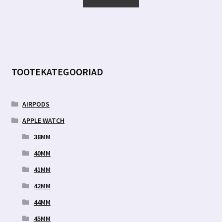
5.00 €.
2.99 €.
TOOTEKATEGOORIAD
AIRPODS
APPLE WATCH
38MM
40MM
41MM
42MM
44MM
45MM