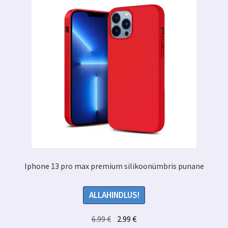
Iphone 13 pro max premium silikoonümbris punane
ALLAHINDLUS!
Algne
Praegune
6.99
€
2.99
€