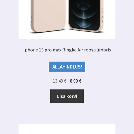
Iphone 13 pro max Ringke Air roosa ümbris
ALLAHINDLUS!
Algne
Praegune
13.49
€
8.99
€
hind
hind
oli:
on:
Lisa korvi
13.49 €.
8.99 €.