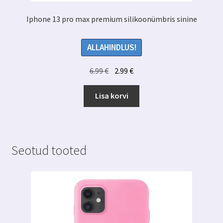
Iphone 13 pro max premium silikoonümbris sinine
ALLAHINDLUS!
Algne
Praegune
6.99
€
2.99
€
hind
hind
oli:
on:
Lisa korvi
6.99 €.
2.99 €.
Seotud tooted