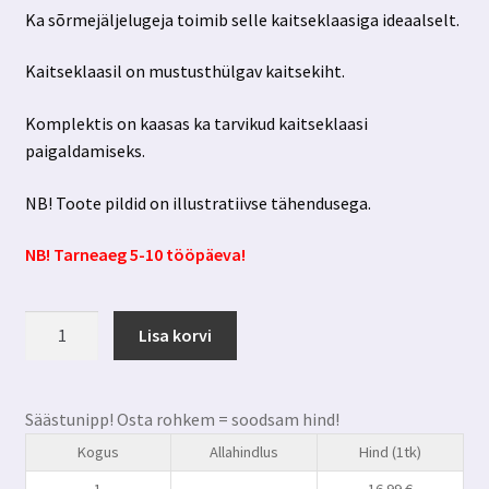
Ka sõrmejäljelugeja toimib selle kaitseklaasiga ideaalselt.
Kaitseklaasil on mustusthülgav kaitsekiht.
Komplektis on kaasas ka tarvikud kaitseklaasi
paigaldamiseks.
NB! Toote pildid on illustratiivse tähendusega.
NB! Tarneaeg 5-10 tööpäeva!
Iphone
Lisa korvi
13
pro
max
Säästunipp! Osta rohkem = soodsam hind!
kaitseklaas
Kogus
Allahindlus
Hind (1tk)
3mk
Hardglass
1
-
16.99
€