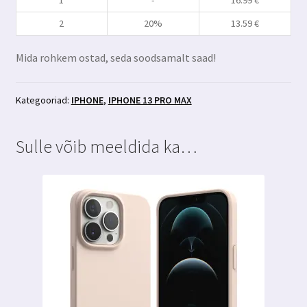
Max+aplikaator
2
20%
13.59
€
kogus
Mida rohkem ostad, seda soodsamalt saad!
Kategooriad:
IPHONE
,
IPHONE 13 PRO MAX
Sulle võib meeldida ka…