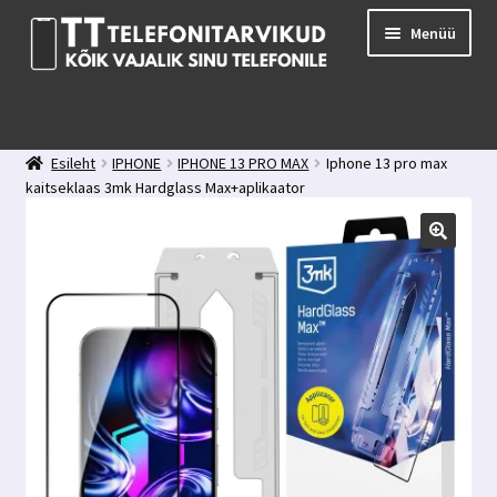
Liigu
Liigu
Menüü
navigeerimisele
sisu
juurde
E-pood
Kuidas valida kaitseklaasi?
Esileht
IPHONE
IPHONE 13 PRO MAX
Iphone 13 pro max
Minu konto
kaitseklaas 3mk Hardglass Max+aplikaator
Ostukorv
Kontakt
Tagasiside