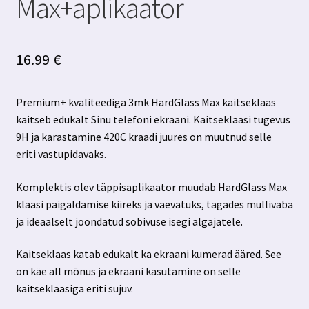
Max+aplikaator
16.99
€
Premium+ kvaliteediga 3mk HardGlass Max kaitseklaas
kaitseb edukalt Sinu telefoni ekraani. Kaitseklaasi tugevus
9H ja karastamine 420C kraadi juures on muutnud selle
eriti vastupidavaks.
Komplektis olev täppisaplikaator muudab HardGlass Max
klaasi paigaldamise kiireks ja vaevatuks, tagades mullivaba
ja ideaalselt joondatud sobivuse isegi algajatele.
Kaitseklaas katab edukalt ka ekraani kumerad ääred. See
on käe all mõnus ja ekraani kasutamine on selle
kaitseklaasiga eriti sujuv.