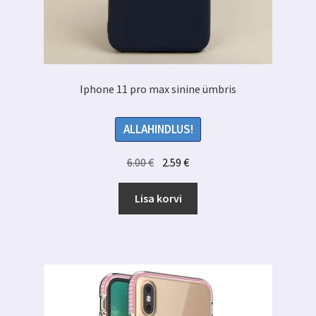
Iphone 11 pro max sinine ümbris
ALLAHINDLUS!
Algne
Praegune
6.00
€
2.59
€
hind
hind
oli:
on:
Lisa korvi
6.00 €.
2.59 €.