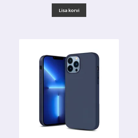
hind
hind
oli:
on:
Lisa korvi
6.99 €.
2.99 €.