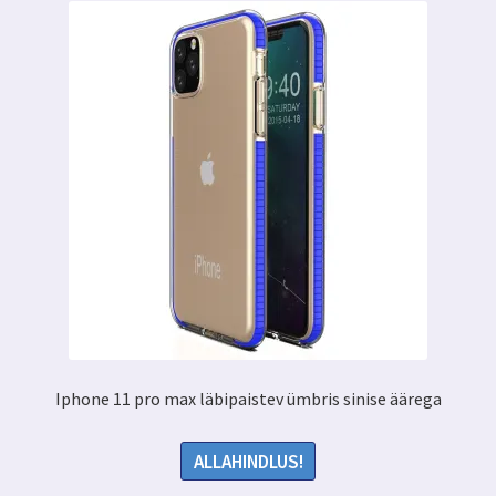
Iphone 11 pro max läbipaistev ümbris sinise äärega
ALLAHINDLUS!