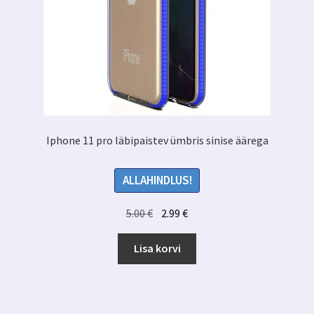
Iphone 11 pro läbipaistev ümbris sinise äärega
ALLAHINDLUS!
Algne
Praegune
5.00
€
2.99
€
hind
hind
oli:
on:
Lisa korvi
5.00 €.
2.99 €.