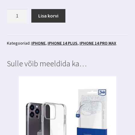
Iphone
Lisa korvi
14
Plus
/
14
Kategooriad:
IPHONE
,
IPHONE 14 PLUS
,
IPHONE 14 PRO MAX
pro
max
Sulle võib meeldida ka…
kaitseklaas
3mk
FlexibleGlass
kogus