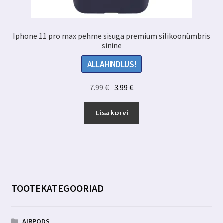
Iphone 11 pro max pehme sisuga premium silikoonümbris
sinine
ALLAHINDLUS!
Algne
Praegune
7.99
€
3.99
€
hind
hind
oli:
on:
Lisa korvi
7.99 €.
3.99 €.
TOOTEKATEGOORIAD
AIRPODS