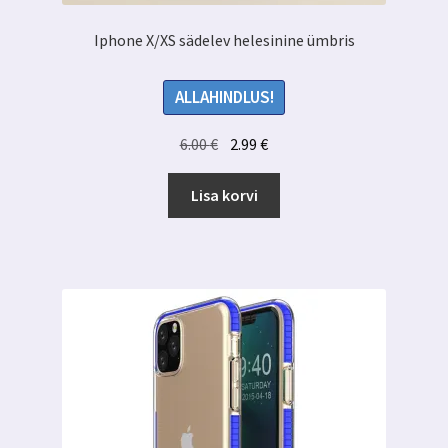
Iphone X/XS sädelev helesinine ümbris
ALLAHINDLUS!
Algne
Praegune
6.00
€
2.99
€
hind
hind
oli:
on:
Lisa korvi
6.00 €.
2.99 €.