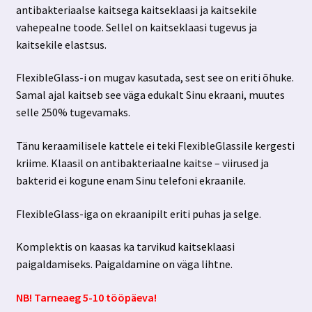
antibakteriaalse kaitsega kaitseklaasi ja kaitsekile
vahepealne toode. Sellel on kaitseklaasi tugevus ja
kaitsekile elastsus.
FlexibleGlass-i on mugav kasutada, sest see on eriti õhuke.
Samal ajal kaitseb see väga edukalt Sinu ekraani, muutes
selle 250% tugevamaks.
Tänu keraamilisele kattele ei teki FlexibleGlassile kergesti
kriime. Klaasil on antibakteriaalne kaitse – viirused ja
bakterid ei kogune enam Sinu telefoni ekraanile.
FlexibleGlass-iga on ekraanipilt eriti puhas ja selge.
Komplektis on kaasas ka tarvikud kaitseklaasi
paigaldamiseks. Paigaldamine on väga lihtne.
NB! Tarneaeg 5-10 tööpäeva!