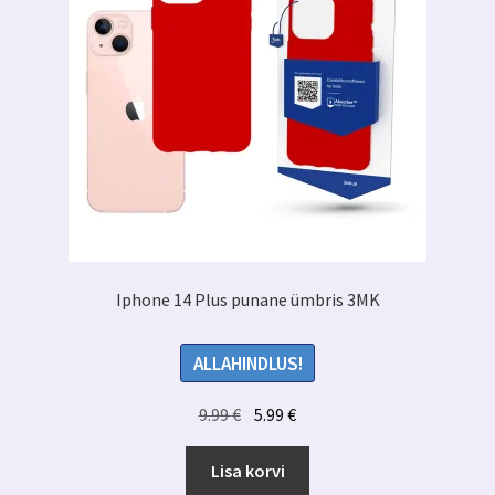
Iphone 14 Plus punane ümbris 3MK
ALLAHINDLUS!
Algne
Praegune
9.99
€
5.99
€
hind
hind
oli:
on:
Lisa korvi