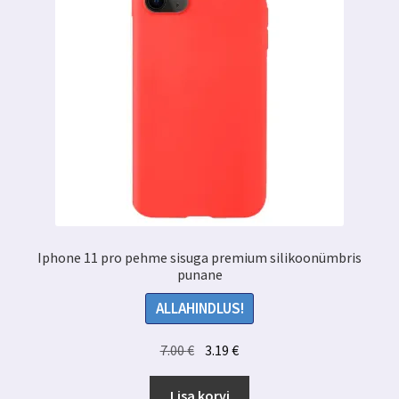
Iphone 11 pro pehme sisuga premium silikoonümbris
punane
ALLAHINDLUS!
Algne
Praegune
7.00
€
3.19
€
hind
hind
oli:
on:
Lisa korvi