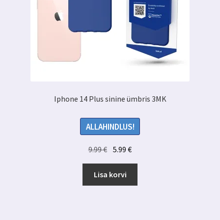
Iphone 14 Plus sinine ümbris 3MK
ALLAHINDLUS!
Algne
Praegune
9.99
€
5.99
€
hind
hind
oli:
on:
Lisa korvi
9.99 €.
5.99 €.