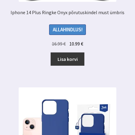
Iphone 14 Plus Ringke Onyx põrutuskindel must ümbris
ALLAHINDLUS!
Algne
Praegune
16.99
€
10.99
€
hind
hind
oli:
on:
Lisa korvi
16.99 €.
10.99 €.