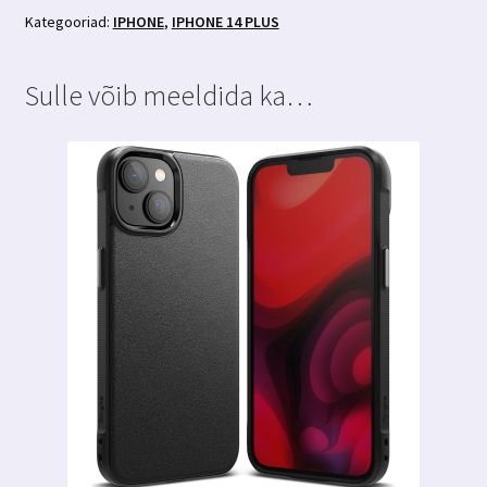
3MK
Kategooriad:
IPHONE
,
IPHONE 14 PLUS
Hardglass
Max
Sulle võib meeldida ka…
Lite
kogus