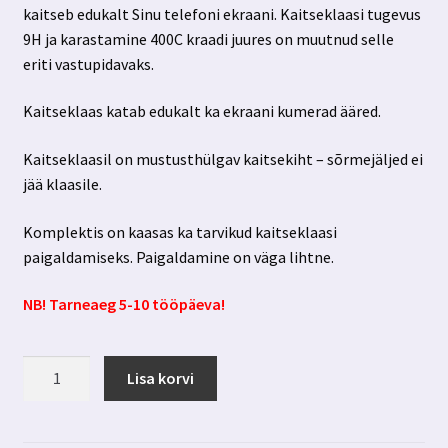
kaitseb edukalt Sinu telefoni ekraani. Kaitseklaasi tugevus
9H ja karastamine 400C kraadi juures on muutnud selle
eriti vastupidavaks.
Kaitseklaas katab edukalt ka ekraani kumerad ääred.
Kaitseklaasil on mustusthülgav kaitsekiht – sõrmejäljed ei
jää klaasile.
Komplektis on kaasas ka tarvikud kaitseklaasi
paigaldamiseks. Paigaldamine on väga lihtne.
NB! Tarneaeg 5-10 tööpäeva!
Iphone
Lisa korvi
14
plus
kaitseklaas