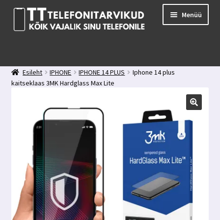
Liigu
Liigu
Menüü
navigeerimisele
sisu
juurde
E-pood
Kuidas valida kaitseklaasi?
Esileht
IPHONE
IPHONE 14 PLUS
Iphone 14 plus
Minu konto
kaitseklaas 3MK Hardglass Max Lite
Ostukorv
Kontakt
Tagasiside