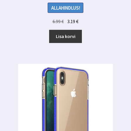
ALLAHINDLUS!
Algne
Praegune
6.99
€
3.19
€
hind
hind
oli:
on:
Lisa korvi
6.99 €.
3.19 €.